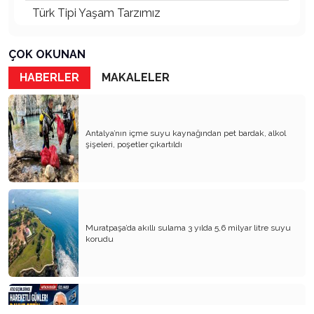
Türk Tipi Yaşam Tarzımız
Kader Diyemezsin Sen Kendin Ettin
ÇOK OKUNAN
Katil Ağaçlar
HABERLER
MAKALELER
Keşke Herkes Sevdiği ve İyi Bildiği İşi Yapsa
Veda Mektubum
Antalya’nın içme suyu kaynağından pet bardak, alkol
Avm’ler Sinek Avlıyor
şişeleri, poşetler çıkartıldı
Çok Para, Çok Bela
Geçen Yıldan Akılda Kalanlar
Yeni Yıl Duam
Muratpaşa’da akıllı sulama 3 yılda 5,6 milyar litre suyu
korudu
Çağımızın Hastalığı Madde Bağımlılığı
Yürek Burkan İsyanlarım
Organ Nakli ve Bağışı Hakkında Görüşlerim