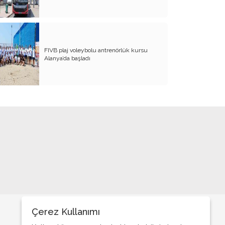
SANA NE!!
KADIN CİNAYETLERİNE FARKLI BİR
BAKIŞ
FIVB plaj voleybolu antrenörlük kursu
SUYUMUZ ISINIYOR
Alanya’da başladı
ARKANA MUKAYYET OLACAKSIN
AKRABANIZ DAHİ OLSA ŞU TİP
İNSANLARIN NE EVİNE GİDİN, NE DE
EVİNİZE ALIN
RENKLİ KÖY
PAPA PAPA’YI SORGULAR MI?
GÜNÜMÜZ KAHPE SAVAŞLARI
ADI KURBAN BAYRAMI
GÜVEN DUYMADIKLARIM
Çerez Kullanımı
ANNEM TERZİ DİLBER