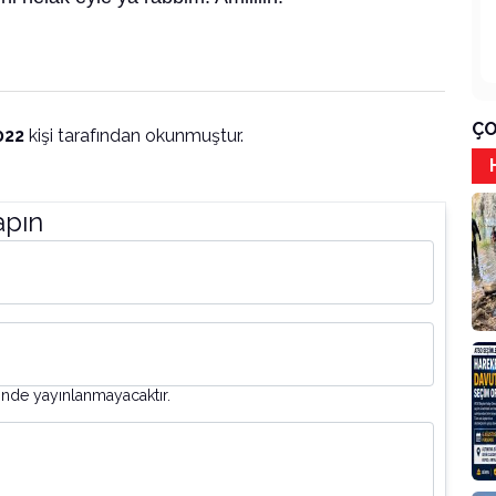
ÇO
022
kişi tarafından okunmuştur.
apın
inde yayınlanmayacaktır.