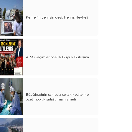
Organ Nakli ve Bağışı Hakkında
Görüşlerim
Kemer’in yeni simgesi: Henna Heykeli
Suyumuz Isınıyor Haberiniz Olsun!!
Sözde Kadın Hakları Günü
Engellilerimize Engel Olmayalım
ATSO Seçimlerinde İlk Büyük Buluşma
Öğretmenler Günü ve Eğitim
Sistemimiz
Kreşten Üniversiteye Tavsiyelerim
Binalar ve Zinalar
Büyükşehrin sahipsiz sokak kedilerine
Altın Takı Mağdurları
özel mobil kısırlaştırma hizmeti
Protokol
Modifiye Kadınlar
Evliliğin Anatomisi