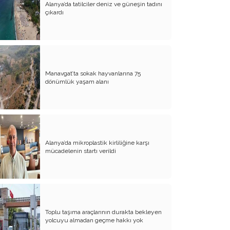
Alanya’da tatilciler deniz ve güneşin tadını
Diyanet İşleri Hallet Şu İşleri
çıkardı
Mezarcı Hikmet’in Yürek Burkan Hayat
Hikayesi
Neşet Ertaş’ın Anısına
Manavgat’ta sokak hayvanlarına 75
Canım Yurdum İnsanları - 1
dönümlük yaşam alanı
Bu Yazım Sözde Değil Özde
Müslüman Olan Ülkeler İçindir!!
Aileme Duyduğum Özlem
Kırtasiye Vurgunu
Alanya’da mikroplastik kirliliğine karşı
mücadelenin startı verildi
Dijital Çağın Çocukları
Sıcak, Sıcak Çok Sıcak !!
FİKRET OTYAM’IN ANISINA
Toplu taşıma araçlarının durakta bekleyen
BİZDE KAÇ ROWAN VAR ACABA?
yolcuyu almadan geçme hakkı yok