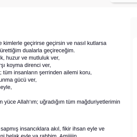
e kimlerle geçirirse geçirsin ve nasıl kutlarsa
 ürettiğim dualarla geçireceğim.
k, huzur ve mutluluk ver,
şı koyma direnci ver,
 tüm insanların şerrinden ailemi koru,
runma gücü ver,
 eyle,
en yüce Allah’ım; uğradığım tüm mağduriyetlerimin
sapmış insancıklara akıl, fikir ihsan eyle ve
ini helak eyle ya rabbim. Amiiiiin.