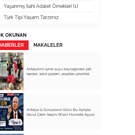
Yaşanmış İlahi Adalet Örnekleri (1)
Türk Tipi Yaşam Tarzımız
Kader Diyemezsin Sen Kendin Ettin
K OKUNAN
Katil Ağaçlar
HABERLER
MAKALELER
Keşke Herkes Sevdiği ve İyi Bildiği İşi
Yapsa
Veda Mektubum
Antalya’nın içme suyu kaynağından pet
bardak, alkol şişeleri, poşetler çıkartıldı
Avm’ler Sinek Avlıyor
Hangi Gazetecilerin Günü?
Çok Para, Çok Bela
Antalya İş Dünyasının Gözü Bu Açılışta:
Geçen Yıldan Akılda Kalanlar
Davut Çetin Seçim Ofisini Hizmete Açıyor
Çağımızın Hastalığı Madde Bağımlılığı
Yürek Burkan İsyanlarım