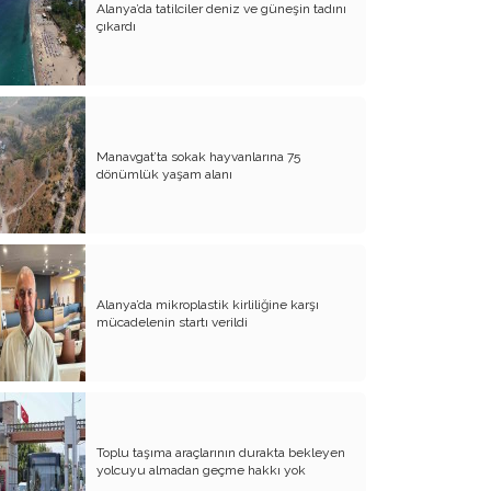
Alanya’da tatilciler deniz ve güneşin tadını
Evliliğin Anatomisi
çıkardı
Diyanet İşleri Hallet Şu İşleri
Mezarcı Hikmet’in Yürek Burkan Hayat
Hikayesi
Manavgat’ta sokak hayvanlarına 75
Neşet Ertaş’ın Anısına
dönümlük yaşam alanı
Canım Yurdum İnsanları - 1
Bu Yazım Sözde Değil Özde
Müslüman Olan Ülkeler İçindir!!
Aileme Duyduğum Özlem
Alanya’da mikroplastik kirliliğine karşı
mücadelenin startı verildi
Kırtasiye Vurgunu
Dijital Çağın Çocukları
Sıcak, Sıcak Çok Sıcak !!
Toplu taşıma araçlarının durakta bekleyen
FİKRET OTYAM’IN ANISINA
yolcuyu almadan geçme hakkı yok