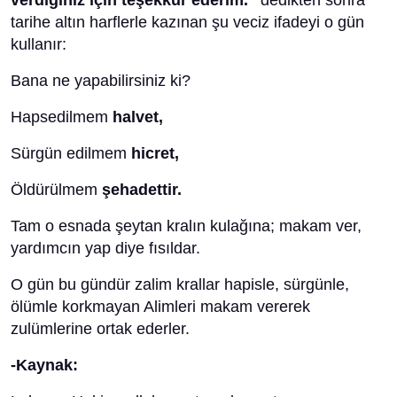
verdiğiniz için teşekkür ederim.”
dedikten sonra
tarihe altın harflerle kazınan şu veciz ifadeyi o gün
kullanır:
Bana ne yapabilirsiniz ki?
Hapsedilmem
halvet,
Sürgün edilmem
hicret,
Öldürülmem
şehadettir.
Tam o esnada şeytan kralın kulağına; makam ver,
yardımcın yap diye fısıldar.
O gün bu gündür zalim krallar hapisle, sürgünle,
ölümle korkmayan Alimleri makam vererek
zulümlerine ortak ederler.
-Kaynak: