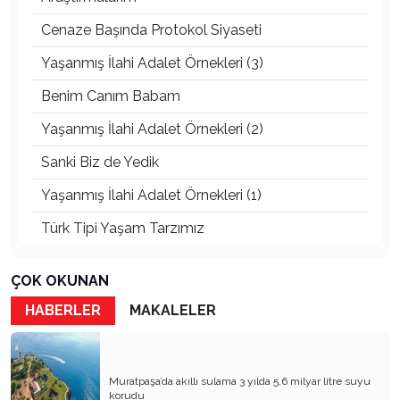
Cenaze Başında Protokol Siyaseti
Yaşanmış İlahi Adalet Örnekleri (3)
Benim Canım Babam
Yaşanmış İlahi Adalet Örnekleri (2)
Sanki Biz de Yedik
Yaşanmış İlahi Adalet Örnekleri (1)
Türk Tipi Yaşam Tarzımız
Kader Diyemezsin Sen Kendin Ettin
ÇOK OKUNAN
Katil Ağaçlar
HABERLER
MAKALELER
Keşke Herkes Sevdiği ve İyi Bildiği İşi Yapsa
Veda Mektubum
Muratpaşa’da akıllı sulama 3 yılda 5,6 milyar litre suyu
Avm’ler Sinek Avlıyor
korudu