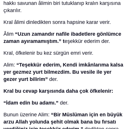
hakkı savunan âlimin biri tutuklanıp kralın karşısına
çıkarılır.
Kral âlimi dinledikten sonra hapsine karar verir.
Âlim
“Uzun zamandır nafile ibadetlere gönlümce
zaman ayıramamıştım.” t
eşekkür ederim der.
Kral, öfkelenir bu kez sürgün emri verir.
Alim:
“Teşekkür ederim, Kendi imkânlarıma kalsa
yer gezmez yurt bilmezdim. Bu vesile ile yer
gezer yurt bilirim”
der.
Kral bu cevap karşısında daha çok öfkelenir:
“İdam edin bu adamı.”
der.
Bunun üzerine Alim:
“Bir Müslüman için en büyük
arzu Allah yolunda şehit olmak bana bu fırsatı