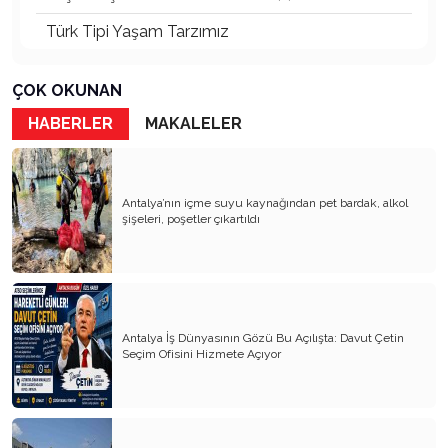
Türk Tipi Yaşam Tarzımız
Kader Diyemezsin Sen Kendin Ettin
ÇOK OKUNAN
Katil Ağaçlar
HABERLER
MAKALELER
Keşke Herkes Sevdiği ve İyi Bildiği İşi Yapsa
Veda Mektubum
Antalya’nın içme suyu kaynağından pet bardak, alkol
Avm’ler Sinek Avlıyor
şişeleri, poşetler çıkartıldı
Hangi Gazetecilerin Günü?
Çok Para, Çok Bela
Geçen Yıldan Akılda Kalanlar
Antalya İş Dünyasının Gözü Bu Açılışta: Davut Çetin
Seçim Ofisini Hizmete Açıyor
Yeni Yıl Duam
Çağımızın Hastalığı Madde Bağımlılığı
Yürek Burkan İsyanlarım