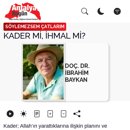
Arama Yap!
Kapat
SÖYLEMEZSEM ÇATLARIM
KADER Mİ, İHMAL Mİ?
DOÇ. DR.
İBRAHİM
BAYKAN
Kader; Allah’ın yarattıklarına ilişkin planını ve