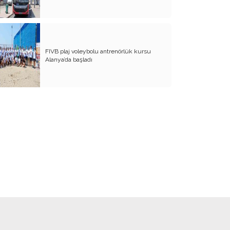
BİZDE KAÇ ROWAN VAR ACABA?
SANA NE!!
KADIN CİNAYETLERİNE FARKLI BİR
FIVB plaj voleybolu antrenörlük kursu
BAKIŞ
Alanya’da başladı
SUYUMUZ ISINIYOR
ARKANA MUKAYYET OLACAKSIN
AKRABANIZ DAHİ OLSA ŞU TİP
İNSANLARIN NE EVİNE GİDİN, NE DE
EVİNİZE ALIN
RENKLİ KÖY
PAPA PAPA’YI SORGULAR MI?
GÜNÜMÜZ KAHPE SAVAŞLARI
ADI KURBAN BAYRAMI
GÜVEN DUYMADIKLARIM