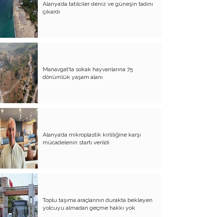
Alanya’da tatilciler deniz ve güneşin tadını
Evliliğin Anatomisi
çıkardı
Diyanet İşleri Hallet Şu İşleri
Mezarcı Hikmet’in Yürek Burkan Hayat
Hikayesi
Manavgat’ta sokak hayvanlarına 75
Neşet Ertaş’ın Anısına
dönümlük yaşam alanı
Canım Yurdum İnsanları - 1
Bu Yazım Sözde Değil Özde
Müslüman Olan Ülkeler İçindir!!
Aileme Duyduğum Özlem
Alanya’da mikroplastik kirliliğine karşı
mücadelenin startı verildi
Kırtasiye Vurgunu
Dijital Çağın Çocukları
Sıcak, Sıcak Çok Sıcak !!
Toplu taşıma araçlarının durakta bekleyen
FİKRET OTYAM’IN ANISINA
yolcuyu almadan geçme hakkı yok