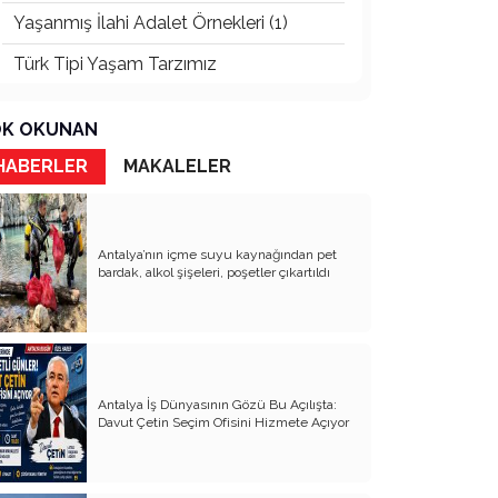
Yaşanmış İlahi Adalet Örnekleri (1)
Türk Tipi Yaşam Tarzımız
Kader Diyemezsin Sen Kendin Ettin
K OKUNAN
Katil Ağaçlar
HABERLER
MAKALELER
Keşke Herkes Sevdiği ve İyi Bildiği İşi
Yapsa
Veda Mektubum
Antalya’nın içme suyu kaynağından pet
bardak, alkol şişeleri, poşetler çıkartıldı
Avm’ler Sinek Avlıyor
Hangi Gazetecilerin Günü?
Çok Para, Çok Bela
Antalya İş Dünyasının Gözü Bu Açılışta:
Geçen Yıldan Akılda Kalanlar
Davut Çetin Seçim Ofisini Hizmete Açıyor
Yeni Yıl Duam
Çağımızın Hastalığı Madde Bağımlılığı