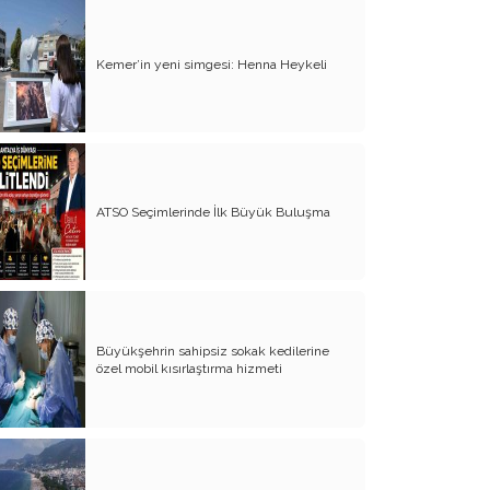
Yürek Burkan İsyanlarım
Kemer’in yeni simgesi: Henna Heykeli
Organ Nakli ve Bağışı Hakkında
Görüşlerim
Suyumuz Isınıyor Haberiniz Olsun!!
Sözde Kadın Hakları Günü
ATSO Seçimlerinde İlk Büyük Buluşma
Engellilerimize Engel Olmayalım
Öğretmenler Günü ve Eğitim
Sistemimiz
Kreşten Üniversiteye Tavsiyelerim
Büyükşehrin sahipsiz sokak kedilerine
Binalar ve Zinalar
özel mobil kısırlaştırma hizmeti
Altın Takı Mağdurları
Protokol
Modifiye Kadınlar