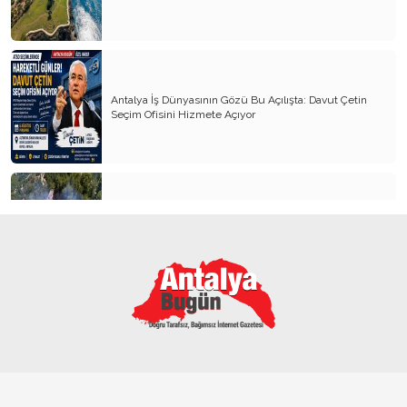
Kapitalist Yaşam Tarzına İslami Ekonomi
Mayıs’ta öldürüldük, Haziran’da direndik.
İki Miras T.C ve CHP
Antalya İş Dünyasının Gözü Bu Açılışta: Davut Çetin
Atanı Tanımak Gurur Verir
Seçim Ofisini Hizmete Açıyor
Entel Entel İşletiliyoruz
Soysuzluk Nerede ve Nasıl Başlar
Bilinç Olmazsa Siyaset Uyutur
Alanya’da orman yangını 3 saatte kontrol altına alındı
Oturup Biraz Düşünsek mi?
Nereye Siyaset Nereye
Yanlış Nerede Başladı -3
Yanlış Nerede Başladı -2
ASAT’tan COP31 öncesi altyapı hamlesi
Yanlış Nerede Başladı -1