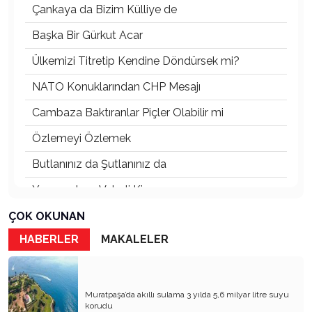
Çankaya da Bizim Külliye de
Başka Bir Gürkut Acar
Ülkemizi Titretip Kendine Döndürsek mi?
NATO Konuklarından CHP Mesajı
Cambaza Baktıranlar Piçler Olabilir mi
Özlemeyi Özlemek
Butlanınız da Şutlanınız da
Yaşananların Vebali Kim
Siyasetin Kökleri Köklerin Siyaseti
ÇOK OKUNAN
HABERLER
MAKALELER
Nereye CHP Nereye
Öf Öf de Öf Öf
Birbirimizi Anlasak mı
Muratpaşa’da akıllı sulama 3 yılda 5,6 milyar litre suyu
korudu