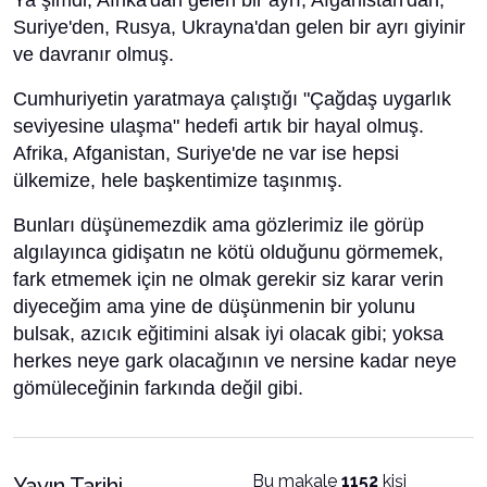
Ya şimdi, Afrika'dan gelen bir ayrı, Afganistan'dan,
Suriye'den, Rusya, Ukrayna'dan gelen bir ayrı giyinir
ve davranır olmuş.
Cumhuriyetin yaratmaya çalıştığı "Çağdaş uygarlık
seviyesine ulaşma" hedefi artık bir hayal olmuş.
Afrika, Afganistan, Suriye'de ne var ise hepsi
ülkemize, hele başkentimize taşınmış.
Bunları düşünemezdik ama gözlerimiz ile görüp
algılayınca gidişatın ne kötü olduğunu görmemek,
fark etmemek için ne olmak gerekir siz karar verin
diyeceğim ama yine de düşünmenin bir yolunu
bulsak, azıcık eğitimini alsak iyi olacak gibi; yoksa
herkes neye gark olacağının ve nersine kadar neye
gömüleceğinin farkında değil gibi.
Bu makale
1152
kişi
Yayın Tarihi