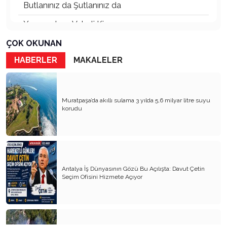
Butlanınız da Şutlanınız da
Yaşananların Vebali Kim
Siyasetin Kökleri Köklerin Siyaseti
ÇOK OKUNAN
HABERLER
MAKALELER
Nereye CHP Nereye
Öf Öf de Öf Öf
Birbirimizi Anlasak mı
Muratpaşa’da akıllı sulama 3 yılda 5,6 milyar litre suyu
korudu
Kapitalist Yaşam Tarzına İslami Ekonomi
Mayıs’ta öldürüldük, Haziran’da direndik.
İki Miras T.C ve CHP
Antalya İş Dünyasının Gözü Bu Açılışta: Davut Çetin
Atanı Tanımak Gurur Verir
Seçim Ofisini Hizmete Açıyor
Entel Entel İşletiliyoruz
Soysuzluk Nerede ve Nasıl Başlar