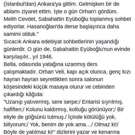
(İstanbul'dan) Ankara'ya gittim. Gelmişken bir de
ablamı ziyaret ettim. İşte o gün Orhan'ı gördüm.
Melih Cevdet, Sabahattin Eyüboğlu toplanmış sohbet
ediyorlar. Hasanoğlan'da derse başlayınca daha
samimi olduk."
Sıcacık Ankara edebiyat sohbetlerinin yaşandığı
günlerdir. O gün de, Sabahattin Eyüboğlu'nun evinde
karşılaşılır., yıl 1946.
Bella, odasında yatağına uzanmış ders
çalışmaktadır. Orhan Veli, kapı açık olunca, genç kızı
hayran hayran seyrettikten sonra salonun
köşesindeki küçük masaya oturur ve cebinden
çıkardığı kâğıda:
"Uzanıp yatıvermiş, sere serpe;/ Entarisi sıyrılmış,
hafiften;/ Kolunu kaldırmış, koltuğu görünüyor;/ Bir
eliyle de göğsünü tutmuş./ İçinde kötülüğü yok,
biliyorum;/ Yok, benim de yok ama…/ Olmaz ki!/
Böyle de yatılmaz ki!" dizlerini yazar ve kenarına