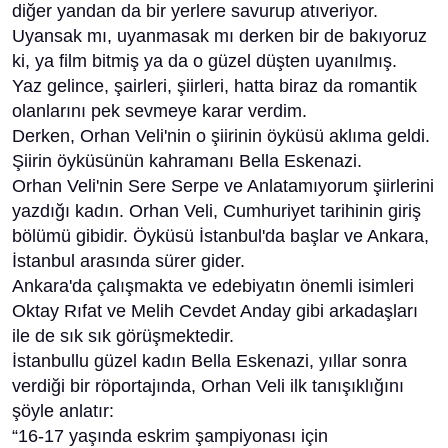
diğer yandan da bir yerlere savurup atıveriyor.
Uyansak mı, uyanmasak mı derken bir de bakıyoruz
ki, ya film bitmiş ya da o güzel düşten uyanılmış.
Yaz gelince, şairleri, şiirleri, hatta biraz da romantik
olanlarını pek sevmeye karar verdim.
Derken, Orhan Veli'nin o şiirinin öyküsü aklıma geldi.
Şiirin öyküsünün kahramanı Bella Eskenazi.
Orhan Veli'nin Sere Serpe ve Anlatamıyorum şiirlerini
yazdığı kadın. Orhan Veli, Cumhuriyet tarihinin giriş
bölümü gibidir. Öyküsü İstanbul'da başlar ve Ankara,
İstanbul arasında sürer gider.
Ankara'da çalışmakta ve edebiyatın önemli isimleri
Oktay Rıfat ve Melih Cevdet Anday gibi arkadaşları
ile de sık sık görüşmektedir.
İstanbullu güzel kadın Bella Eskenazi, yıllar sonra
verdiği bir röportajında, Orhan Veli ilk tanışıklığını
şöyle anlatır:
“16-17 yaşında eskrim şampiyonası için