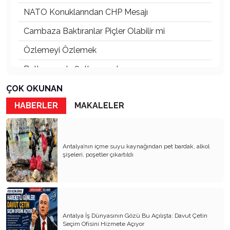
NATO Konuklarından CHP Mesajı
Cambaza Baktıranlar Piçler Olabilir mi
Özlemeyi Özlemek
Butlanınız da Şutlanınız da
Yaşananların Vebali Kim
ÇOK OKUNAN
HABERLER
MAKALELER
Siyasetin Kökleri Köklerin Siyaseti
Nereye CHP Nereye
Öf Öf de Öf Öf
Antalya’nın içme suyu kaynağından pet bardak, alkol
şişeleri, poşetler çıkartıldı
Birbirimizi Anlasak mı
Kapitalist Yaşam Tarzına İslami Ekonomi
Mayıs’ta öldürüldük, Haziran’da direndik.
Antalya İş Dünyasının Gözü Bu Açılışta: Davut Çetin
İki Miras T.C ve CHP
Seçim Ofisini Hizmete Açıyor