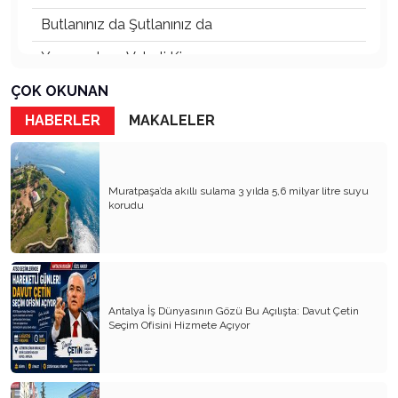
Butlanınız da Şutlanınız da
Yaşananların Vebali Kim
Siyasetin Kökleri Köklerin Siyaseti
ÇOK OKUNAN
HABERLER
MAKALELER
Nereye CHP Nereye
Öf Öf de Öf Öf
Birbirimizi Anlasak mı
Muratpaşa’da akıllı sulama 3 yılda 5,6 milyar litre suyu
korudu
Kapitalist Yaşam Tarzına İslami Ekonomi
Mayıs’ta öldürüldük, Haziran’da direndik.
İki Miras T.C ve CHP
Antalya İş Dünyasının Gözü Bu Açılışta: Davut Çetin
Atanı Tanımak Gurur Verir
Seçim Ofisini Hizmete Açıyor
Entel Entel İşletiliyoruz
Soysuzluk Nerede ve Nasıl Başlar