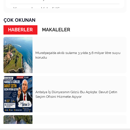
Yaşananların Vebali Kim
Siyasetin Kökleri Köklerin Siyaseti
ÇOK OKUNAN
HABERLER
MAKALELER
Nereye CHP Nereye
Öf Öf de Öf Öf
Birbirimizi Anlasak mı
Muratpaşa’da akıllı sulama 3 yılda 5,6 milyar litre suyu
korudu
Kapitalist Yaşam Tarzına İslami Ekonomi
Mayıs’ta öldürüldük, Haziran’da direndik.
İki Miras T.C ve CHP
Antalya İş Dünyasının Gözü Bu Açılışta: Davut Çetin
Atanı Tanımak Gurur Verir
Seçim Ofisini Hizmete Açıyor
Entel Entel İşletiliyoruz
Soysuzluk Nerede ve Nasıl Başlar
Bilinç Olmazsa Siyaset Uyutur