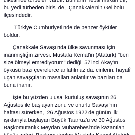
ülkesinde türbeleri vardır. Bunların hepsi makamdır,
bu yedi türbeden birisi de, Çanakkale'nin Gelibolu
ilçesindedir.
Türkiye Cumhuriyeti'nde de benzer öyküler
boldur.
Çanakkale Savaşı'nda ülke savunması için
inanmışlığın zirvesi, Mustafa Kemal'in (Atatürk) "ben
size ölmeyi emrediyorum" dediği 57'inci Akay'ın
öyküsü bazı çevrelerce anlatılmaz da, cinlerin, hayalî
uçan savaşçıların masalları anlatılır ve bazıları da
buna inanır.
İşte bu yüzden ulusal kurtuluş savaşının 26
Ağustos ile başlayan zorlu ve onurlu Savaşı'nın
haftası sürerken, 26 Ağustos 1922'de günün ilk
ışıklarıyla başlayan Büyük Taarruz'u ve 30 Ağustos
Başkomutanlık Meydan Muharebesi'nde kazanılan