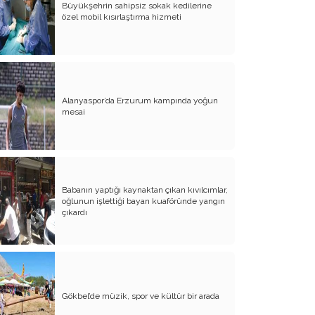
Büyükşehrin sahipsiz sokak kedilerine
özel mobil kısırlaştırma hizmeti
Hıdırellez’de 6 Mayıs Dileği
Zamanla Neler Nasıl Değişiyor - 3
Zamanla Neler Nasıl Değişiyor - 2
Zamanla Neler Nasıl Değişiyor - 1
Alanyaspor’da Erzurum kampında yoğun
mesai
Nereden Nereye 1 Mayıs
Yaşamımdaki Emel Doğramacı
Yaşamımda Emel Doğramacı
Babanın yaptığı kaynaktan çıkan kıvılcımlar,
Yaşamım Tesadüfleri Sever mi?
oğlunun işlettiği bayan kuaföründe yangın
çıkardı
23 Nisan'a Nasıl Geldik
Yaşanılan Bu Günlerin Tadı
Sürü Psikolojisi
Gökbel’de müzik, spor ve kültür bir arada
Türkiye Siyasetini Anlamak