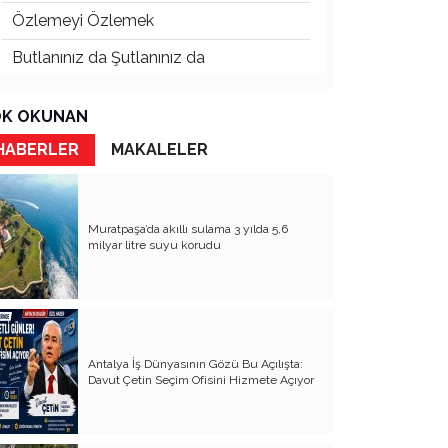
Özlemeyi Özlemek
Butlanınız da Şutlanınız da
Yaşananların Vebali Kim
K OKUNAN
Siyasetin Kökleri Köklerin Siyaseti
HABERLER
MAKALELER
Nereye CHP Nereye
Öf Öf de Öf Öf
Muratpaşa’da akıllı sulama 3 yılda 5,6
Birbirimizi Anlasak mı
milyar litre suyu korudu
Kapitalist Yaşam Tarzına İslami
Ekonomi
Mayıs’ta öldürüldük, Haziran’da direndik.
Antalya İş Dünyasının Gözü Bu Açılışta:
İki Miras T.C ve CHP
Davut Çetin Seçim Ofisini Hizmete Açıyor
Atanı Tanımak Gurur Verir
Entel Entel İşletiliyoruz