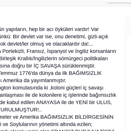
yapıların, hep bir acı öyküleri vardır! Var
nkü: Bir devlet var ise, onu denetimi, gizli-açık
ok devlet/ler olmuş ve olacaklardır da!...
 Portekizli, Fransız, İspanyol ve İngiliz korsanların
rleşik Krallık/İngilizlerin sömürgeci politikaları
asına doğru bir İÇ SAVAŞA sürüklenmiştir.
 4.Temmuz 1776'da dünya da ilk BAĞIMSIZLIK
ı Amerika da yayımlanmıştır.
ngton komutasında ki ,koloni güçleri iç savaşı
laşması ile de kolonilere iç işlerinde bağımsızlık
 de kabul edilen ANAYASA ile de YENİ bir ULUS,
TURULMUŞTUR!..
lişmeler ve Amerika BAĞIMSIZLIK BİLDİRGESİNİN
ve Soylularının yönetimi altında ezilen;