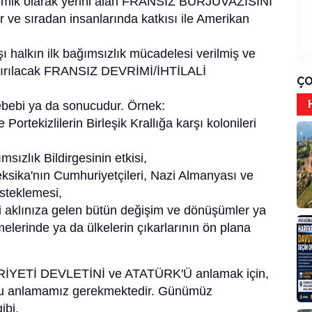
nomik olarak yerini alan FRANSIZ BURJUVAZİSİNİ
r ve sıradan insanlarında katkısı ile Amerikan
halkın ilk bağımsızlık mücadelesi verilmiş ve
ırılacak FRANSIZ DEVRİMİ/İHTİLALİ
ÇO
 sebebi ya da sonucudur. Örnek:
Portekizlilerin Birleşik Krallığa karşı kolonileri
sızlık Bildirgesinin etkisi,
ksika'nın Cumhuriyetçileri, Nazi Almanyası ve
esteklemesi,
ibi aklınıza gelen bütün değişim ve dönüşümler ya
elerinde ya da ülkelerin çıkarlarının ön plana
ETİ DEVLETİNİ ve ATATÜRK'Ü anlamak için,
unu anlamamız gerekmektedir. Günümüz
ibi.