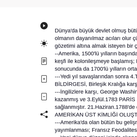
Dünya'da büyük devlet olmuş bütün 
olmanın dayanılmaz acıları olur çü
gözetimi altına almak isteyen bir ç
--Amerika, 1500'lü yılların başında
keşfi ile kolonileşmeye başlamış; Bi
sonucunda da 1700'lü yılların ort
---Yedi yıl savaşlarından sonra
BİLDİRGESİ, Birleşik Kralığa karş
---İngilizlere karşı, George Washi
kazanmış ve 3.Eylül.1783 PARİS an
sağlanmıştır. 21.Haziran.1788'de
AMERİKAN ÜST KİMLİĞİ OLUŞ
---Amerika'da olan bütün bu ge
yayımlanması; Fransız Feodalitesi 