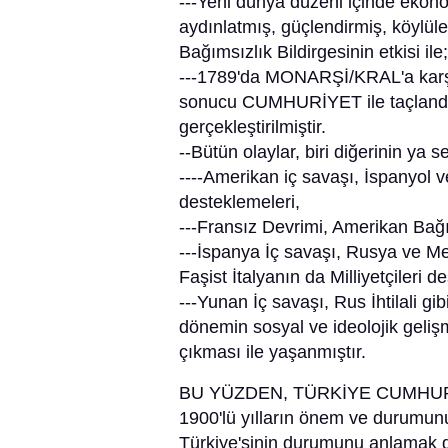
---Yeni dünya düzeni içinde eko
aydınlatmış, güçlendirmiş, köylüle
Bağımsızlık Bildirgesinin etkisi ile;
---1789'da MONARŞİ/KRAL'a karşı 
sonucu CUMHURİYET ile taçland
gerçekleştirilmiştir.
--Bütün olaylar, biri diğerinin ya
----Amerikan iç savaşı, İspanyol ve 
desteklemeleri,
---Fransız Devrimi, Amerikan Bağım
---İspanya İç savaşı, Rusya ve Me
Faşist İtalyanın da Milliyetçileri d
---Yunan İç savaşı, Rus İhtilali g
dönemin sosyal ve ideolojik gelişm
çıkması ile yaşanmıştır.
BU YÜZDEN, TÜRKİYE CUMHURİY
1900'lü yılların önem ve durum
Türkiye'sinin durumunu anlamak g