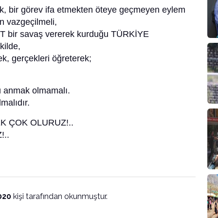
ak, bir görev ifa etmekten öteye geçmeyen eylem
n vazgeçilmeli,
bir savaş vererek kurduğu TÜRKİYE
ilde,
rek, gerçekleri öğreterek;
ü anmak olmamalı.
malıdır.
K ÇOK OLURUZ!..
..
020
kişi tarafından okunmuştur.