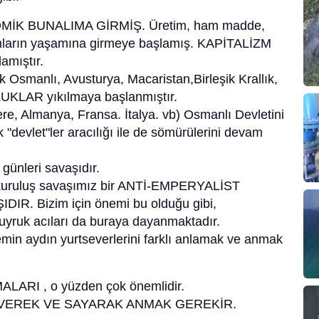
KONOMİK BUNALIMA GİRMİŞ. Üretim, ham madde,
lumların yaşamına girmeye başlamış. KAPİTALİZM
amıştır.
ak Osmanlı, Avusturya, Macaristan,Birleşik Krallık,
UKLAR yıkılmaya başlanmıştır.
tere, Almanya, Fransa. İtalya. vb) Osmanlı Devletini
"devlet"ler aracılığı ile de sömürülerini devam
ünleri savaşıdır.
 kuruluş savaşımız bir ANTİ-EMPERYALİST
. Bizim için önemi bu olduğu gibi,
k acıları da buraya dayanmaktadır.
in aydın yurtseverlerini farklı anlamak ve anmak
ALARI , o yüzden çok önemlidir.
SEVEREK VE SAYARAK ANMAK GEREKİR.