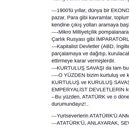
---1900'lü yıllar, dünya bir E
pazar, Para gibi kavramlar, top
kendine çıkış yolları aramaya başl
----Mikro Milliyetçilik pompalanar
Çarlık Rusyası gibi İMPARATORL
---Kapitalist Devletler (ABD, İngil
parçalamaya ve dağıtıp, kurulacak 
ettirmeye karar vermişlerdir.
---KURTULUŞ SAVAŞI da tam bu g
----O YÜZDEN bizim kurtuluş ve
KURTULUŞ ve KURULUŞ SAVAŞIDIR
EMPERYALİST DEVLETLERİN kuyru
--Bu yüzden, ATATÜRK ve o dönem
durumundayız!..
---Yurtseverlerin ATATÜRK'Ü ANM
---ATATÜRK'Ü, ANLAYARAK, 