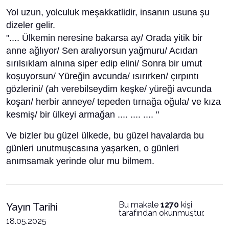
Yol uzun, yolculuk meşakkatlidir, insanın usuna şu
dizeler gelir.
".... Ülkemin neresine bakarsa ay/ Orada yitik bir
anne ağlıyor/ Sen aralıyorsun yağmuru/ Acıdan
sırılsıklam alnına siper edip elini/ Sonra bir umut
koşuyorsun/ Yüreğin avcunda/ ısırırken/ çırpıntı
gözlerini/ (ah verebilseydim keşke/ yüreği avcunda
koşan/ herbir anneye/ tepeden tırnağa oğula/ ve kıza
kesmiş/ bir ülkeyi armağan .... .... .... "
Ve bizler bu güzel ülkede, bu güzel havalarda bu
günleri unutmuşcasına yaşarken, o günleri
anımsamak yerinde olur mu bilmem.
Bu makale
1270
kişi
Yayın Tarihi
tarafından okunmuştur.
18.05.2025