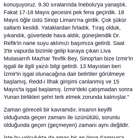
konuşuyoruz. 9.30 sıralarında İnebolu'ya yanaştık.
Fakat 17-18 Mayıs gecesini pek fena geçirdik. 18
Mayıs öğle üstü Sinop Limanı'na girdik. Çok şükür
sallantı kesildi. Yataklardan fırladık. Tıraş olduk,
yıkandık, güvertede hava aldık, güneşlendik Dr.
Refik'in nane suyu aklımızı başımıza getirdi. Saat
3'te vapurda bizimle gelip karaya çıkan Liva
Mutasarrıfı Mazhar Tevfik Bey, Sinop'tan bize İzmir'in
işgali ile ilgili yazılı bilgi getirdi. 13 Mayıstan beri
İzmir'in işgal olunacağına dair belirtiler görülmeye
başlamış, Redd-i İlhak girişimi canlanmış ve 15
Mayıs'ta işgal başlamış. İzmir'deki çatışmadan sonra
Yunan birlikleri şehri terk etmek zorunda kalmışlar."
Zaman göreceli bir kavramdır, insanın keyifli
olduğunda geçen zamanı ile üzünütülü, sorunlu
olduğunda geçen (geçmeyen) zamanı aynı değildir.
İşte bu yolculukta da amaç bir an önce Samsun'a