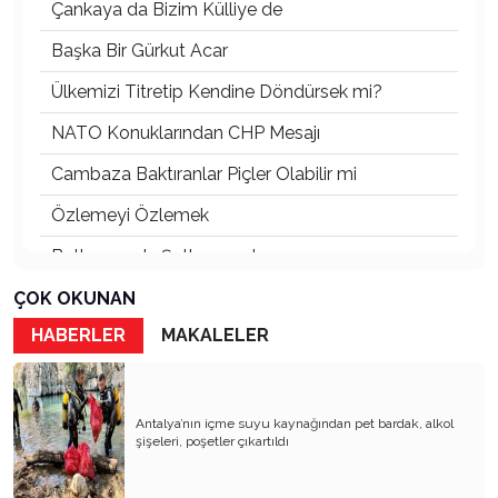
Çankaya da Bizim Külliye de
Başka Bir Gürkut Acar
Ülkemizi Titretip Kendine Döndürsek mi?
NATO Konuklarından CHP Mesajı
Cambaza Baktıranlar Piçler Olabilir mi
Özlemeyi Özlemek
Butlanınız da Şutlanınız da
Yaşananların Vebali Kim
ÇOK OKUNAN
HABERLER
MAKALELER
Siyasetin Kökleri Köklerin Siyaseti
Nereye CHP Nereye
Öf Öf de Öf Öf
Antalya’nın içme suyu kaynağından pet bardak, alkol
şişeleri, poşetler çıkartıldı
Birbirimizi Anlasak mı