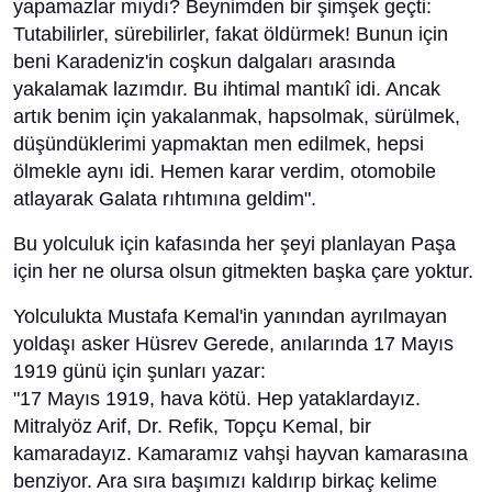
yapamazlar mıydı? Beynimden bir şimşek geçti:
Tutabilirler, sürebilirler, fakat öldürmek! Bunun için
beni Karadeniz'in coşkun dalgaları arasında
yakalamak lazımdır. Bu ihtimal mantıkî idi. Ancak
artık benim için yakalanmak, hapsolmak, sürülmek,
düşündüklerimi yapmaktan men edilmek, hepsi
ölmekle aynı idi. Hemen karar verdim, otomobile
atlayarak Galata rıhtımına geldim".
Bu yolculuk için kafasında her şeyi planlayan Paşa
için her ne olursa olsun gitmekten başka çare yoktur.
Yolculukta Mustafa Kemal'in yanından ayrılmayan
yoldaşı asker Hüsrev Gerede, anılarında 17 Mayıs
1919 günü için şunları yazar:
"17 Mayıs 1919, hava kötü. Hep yataklardayız.
Mitralyöz Arif, Dr. Refik, Topçu Kemal, bir
kamaradayız. Kamaramız vahşi hayvan kamarasına
benziyor. Ara sıra başımızı kaldırıp birkaç kelime