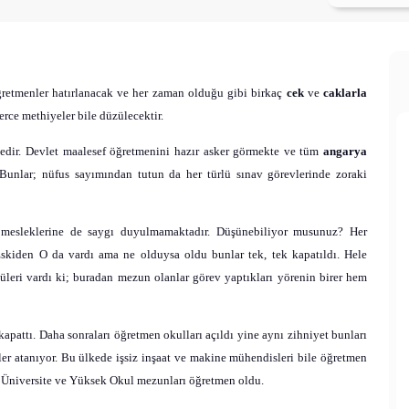
retmenler hatırlanacak ve her zaman olduğu gibi birkaç
cek
ve
caklarla
erce methiyeler bile düzülecektir.
edir. Devlet maalesef öğretmenini hazır asker görmekte ve tüm
angarya
 Bunlar; nüfus sayımından tutun da her türlü sınav görevlerinde zoraki
a mesleklerine de saygı duyulmamaktadır. Düşünebiliyor musunuz? Her
skiden O da vardı ama ne olduysa oldu bunlar tek, tek kapatıldı. Hele
tüleri vardı ki; buradan mezun olanlar görev yaptıkları yörenin birer hem
apattı. Daha sonraları öğretmen okulları açıldı yine aynı zihniyet bunları
er atanıyor. Bu ülkede işsiz inşaat ve makine mühendisleri bile öğretmen
 Üniversite ve Yüksek Okul mezunları öğretmen oldu.