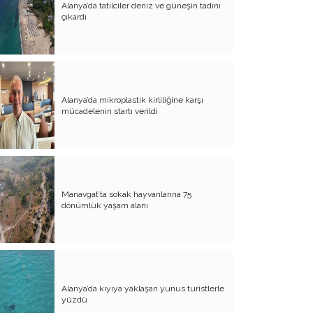
Alanya’da tatilciler deniz ve güneşin tadını
Evliliğin Anatomisi
çıkardı
Diyanet İşleri Hallet Şu İşleri
Mezarcı Hikmet’in Yürek Burkan Hayat
Hikayesi
Alanya’da mikroplastik kirliliğine karşı
Neşet Ertaş’ın Anısına
mücadelenin startı verildi
Canım Yurdum İnsanları - 1
Bu Yazım Sözde Değil Özde
Müslüman Olan Ülkeler İçindir!!
Aileme Duyduğum Özlem
Manavgat’ta sokak hayvanlarına 75
dönümlük yaşam alanı
Kırtasiye Vurgunu
Dijital Çağın Çocukları
Sıcak, Sıcak Çok Sıcak !!
Alanya’da kıyıya yaklaşan yunus turistlerle
FİKRET OTYAM’IN ANISINA
yüzdü