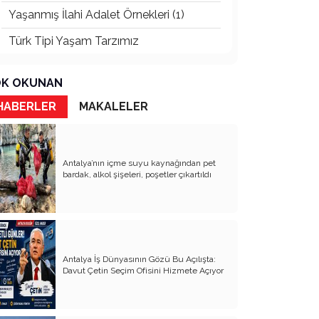
Yaşanmış İlahi Adalet Örnekleri (1)
Türk Tipi Yaşam Tarzımız
Kader Diyemezsin Sen Kendin Ettin
K OKUNAN
Katil Ağaçlar
HABERLER
MAKALELER
Keşke Herkes Sevdiği ve İyi Bildiği İşi
Yapsa
Veda Mektubum
Antalya’nın içme suyu kaynağından pet
bardak, alkol şişeleri, poşetler çıkartıldı
Avm’ler Sinek Avlıyor
Hangi Gazetecilerin Günü?
Çok Para, Çok Bela
Antalya İş Dünyasının Gözü Bu Açılışta:
Geçen Yıldan Akılda Kalanlar
Davut Çetin Seçim Ofisini Hizmete Açıyor
Yeni Yıl Duam
Çağımızın Hastalığı Madde Bağımlılığı