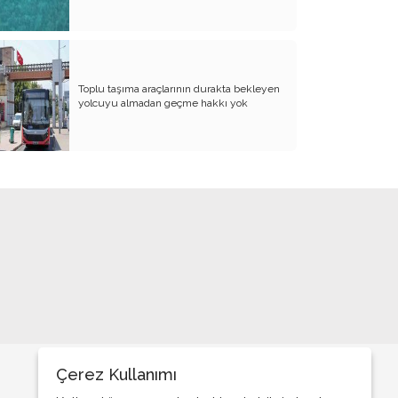
BİZDE KAÇ ROWAN VAR ACABA?
SANA NE!!
KADIN CİNAYETLERİNE FARKLI BİR
Toplu taşıma araçlarının durakta bekleyen
BAKIŞ
yolcuyu almadan geçme hakkı yok
SUYUMUZ ISINIYOR
ARKANA MUKAYYET OLACAKSIN
AKRABANIZ DAHİ OLSA ŞU TİP
İNSANLARIN NE EVİNE GİDİN, NE DE
EVİNİZE ALIN
RENKLİ KÖY
PAPA PAPA’YI SORGULAR MI?
GÜNÜMÜZ KAHPE SAVAŞLARI
ADI KURBAN BAYRAMI
Çerez Kullanımı
GÜVEN DUYMADIKLARIM