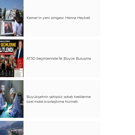
Yürek Burkan İsyanlarım
Kemer’in yeni simgesi: Henna Heykeli
Organ Nakli ve Bağışı Hakkında
Görüşlerim
Suyumuz Isınıyor Haberiniz Olsun!!
Sözde Kadın Hakları Günü
ATSO Seçimlerinde İlk Büyük Buluşma
Engellilerimize Engel Olmayalım
Öğretmenler Günü ve Eğitim
Sistemimiz
Kreşten Üniversiteye Tavsiyelerim
Büyükşehrin sahipsiz sokak kedilerine
Binalar ve Zinalar
özel mobil kısırlaştırma hizmeti
Altın Takı Mağdurları
Protokol
Modifiye Kadınlar