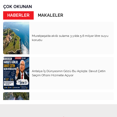
Kader Diyemezsin Sen Kendin Ettin
ÇOK OKUNAN
Katil Ağaçlar
HABERLER
MAKALELER
Keşke Herkes Sevdiği ve İyi Bildiği İşi Yapsa
Veda Mektubum
Muratpaşa’da akıllı sulama 3 yılda 5,6 milyar litre suyu
Avm’ler Sinek Avlıyor
korudu
Hangi Gazetecilerin Günü?
Çok Para, Çok Bela
Geçen Yıldan Akılda Kalanlar
Antalya İş Dünyasının Gözü Bu Açılışta: Davut Çetin
Seçim Ofisini Hizmete Açıyor
Yeni Yıl Duam
Çağımızın Hastalığı Madde Bağımlılığı
Yürek Burkan İsyanlarım
Organ Nakli ve Bağışı Hakkında Görüşlerim
Alanya’da orman yangını 3 saatte kontrol altına alındı
Suyumuz Isınıyor Haberiniz Olsun!!