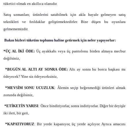
tüketici olmak en akıllıca olanıdır.
Satış uzmanları; ürünlerini satabilmek için akla hayale gelmeyen satış
teknikleri ve fırıldaklar geliştirmektedirler. Bize düşen bu oyunlara
gelmememizdir.
Bakın bizleri tüketim toplumu haline getirmek için neler yapıyorlar:
*ÜÇ AL İKİ ÖDE:
Üç ayakkabı veya üç pantolonu birden almaya mecbur
değilsiniz,
*BUGÜN AL ALTI AY SONRA ÖDE:
Altı ay sonra bu borcu başkası
mı
ödeyecek? Yine siz ödeyeceksiniz,
*MEVSİM SONU UCUZLUK
: Âlemin seçip beğenmediği ürünleri almak
zorunda değilsiniz,
*ETİKETİN YARISI
: Önce bindiriyorlar, sonra indiriyorlar. Diğer bir deyişle
iki ileri, bir geri,
*KAPATIYORUZ
: Bir yerde kapanıyor, üç yerde açılıyor. Ayrıca amacını