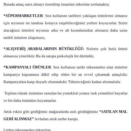
Burada
amaç satın almayı özendirip insanları tüketime zorlamaktır,
*SÜPERMARKETLER
: Son kullanım tarihleri yaklaşan ürünlerini almanız
için reyonun ön tarafına kolayca erişebileceğimiz yerlere koyuyorlar. Sizler
alacağınız ürünleri reyonun arka
ve alt kısımlarından alırsanız daha uzun
tarihli ürünlere ulaşırsınız,
*ALIŞVERİŞ ARABALARININ
BÜYÜKLÜĞÜ:
Sizlerin çok fazla ürünü
almanıza yöneliktir. Bu da satışta psikolojik bir dürtüdür,
*KAMPANYALI ÜRÜNLER
: Son kullanım tarihi tükenmekte olan ürünleri
kampanya
kapsamına dâhil edip elden bir an evvel çıkarmak amaçlıdır.
Kampanyalara
karşı duyarlı olunmalıdır. Tüketeceğiniz kadarı alınmalıdır.
Toplum olarak önümüze sunulan bu yemekleri yemez isek yemekleri bayatlar
ve bir daha önümüze koyamazlar.
Artık eskisi gibi girdiğimiz mağazalarda asılı gördüğümüz
“SATILAN MAL
GERİ ALINMAZ”
levhaları artık tarihe karıştı.
Lütfen
tükenmeden
tüketelim.