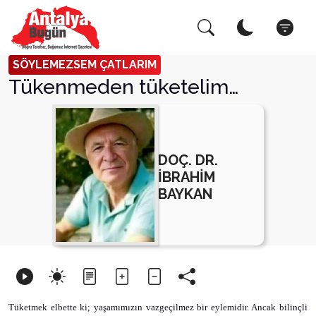
Arama Yap!
Kapat
SÖYLEMEZSEM ÇATLARIM
Tükenmeden tüketelim…
DOÇ. DR.
İBRAHİM
BAYKAN
Tüketmek elbette ki; yaşamımızın vazgeçilmez bir eylemidir. Ancak bilinçli