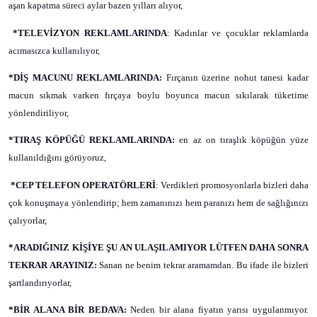
aşan kapatma süreci aylar bazen yılları
alıyor,
*TELEVİZYON REKLAMLARINDA
: Kadınlar ve çocuklar
reklamlarda
acımasızca kullanılıyor,
*DİŞ MACUNU REKLAMLARINDA:
Fırçanın üzerine nohut tanesi kadar
macun sıkmak varken fırçaya boylu boyunca macun sıkılarak
tüketime
yönlendiriliyor,
*TIRAŞ KÖPÜĞÜ
REKLAMLARINDA:
en az on tıraşlık köpüğün yüze
kullanıldığını görüyoruz,
*CEP TELEFON OPERATÖRLERİ
: Verdikleri promosyonlarla bizleri daha
çok konuşmaya
yönlendirip; hem zamanınızı hem paranızı hem de sağlığınızı
çalıyorlar,
*ARADIĞINIZ KİŞİYE ŞU AN ULAŞILAMIYOR LÜTFEN DAHA SONRA
TEKRAR ARAYINIZ:
Sanan ne benim tekrar aramamdan. Bu ifade ile bizleri
şartlandırıyorlar,
*BİR ALANA BİR BEDAVA:
Neden bir alana fiyatın yarısı uygulanmıyor.