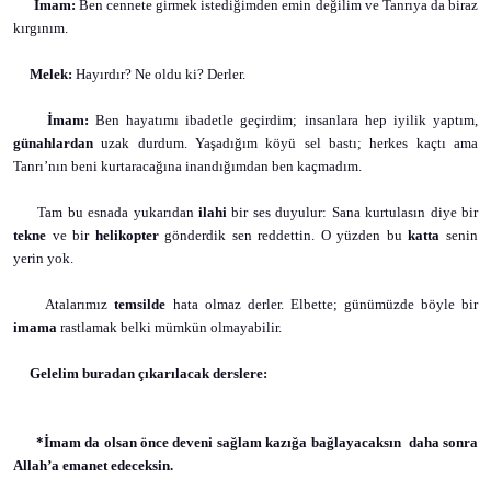
İmam:
Ben cennete girmek istediğimden emin değilim ve Tanrıya da biraz
kırgınım.
Melek:
Hayırdır? Ne oldu ki? Derler.
İmam:
Ben hayatımı ibadetle geçirdim; insanlara hep iyilik yaptım,
günahlardan
uzak durdum. Yaşadığım köyü sel bastı; herkes kaçtı ama
Tanrı’nın beni kurtaracağına inandığımdan ben kaçmadım.
Tam bu esnada yukarıdan
ilahi
bir ses duyulur: Sana kurtulasın diye bir
tekne
ve bir
helikopter
gönderdik sen reddettin. O yüzden bu
katta
senin
yerin yok.
Atalarımız
temsilde
hata olmaz derler. Elbette; günümüzde böyle bir
imama
rastlamak belki mümkün olmayabilir.
Gelelim buradan çıkarılacak derslere:
*İmam da olsan önce deveni sağlam kazığa bağlayacaksın
daha sonra
Allah’a emanet edeceksin.