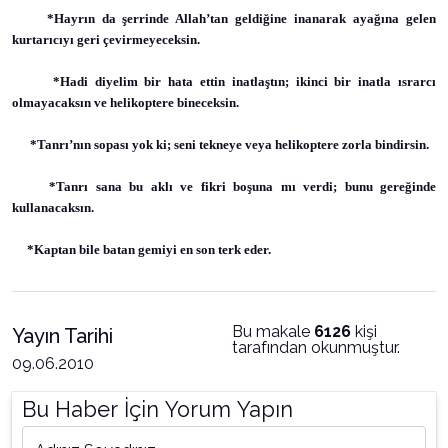
*Hayrın da şerrinde Allah’tan geldiğine inanarak ayağına gelen
kurtarıcıyı geri çevirmeyeceksin.
*Hadi diyelim bir hata ettin inatlaştın; ikinci bir inatla ısrarcı
olmayacaksın ve helikoptere bineceksin.
*Tanrı’nın sopası yok ki; seni tekneye veya helikoptere zorla bindirsin.
*Tanrı sana bu aklı ve fikri boşuna mı verdi; bunu gereğinde
kullanacaksın.
*Kaptan bile batan gemiyi en son terk eder.
Bu makale
6126
kişi
Yayın Tarihi
tarafından okunmuştur.
09.06.2010
Bu Haber İçin Yorum Yapın