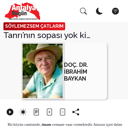
Arama Yap!
Kapat
SÖYLEMEZSEM ÇATLARIM
Tanrı’nın sopası yok ki…
DOÇ. DR.
İBRAHİM
BAYKAN
Bir köyün camisinde,
imam
cemaate vaaz vermektedir.
Ansızın içeri dalan