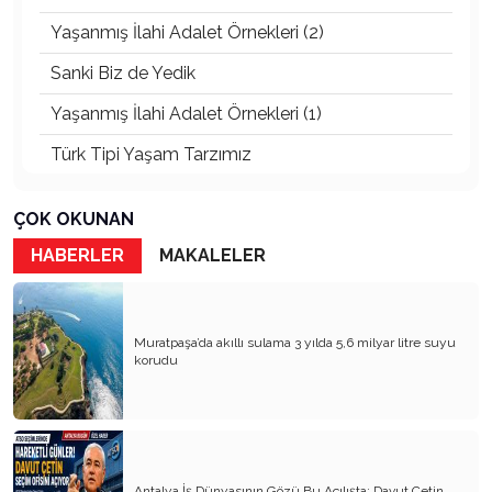
Yaşanmış İlahi Adalet Örnekleri (2)
Sanki Biz de Yedik
Yaşanmış İlahi Adalet Örnekleri (1)
Türk Tipi Yaşam Tarzımız
Kader Diyemezsin Sen Kendin Ettin
ÇOK OKUNAN
Katil Ağaçlar
HABERLER
MAKALELER
Keşke Herkes Sevdiği ve İyi Bildiği İşi Yapsa
Veda Mektubum
Muratpaşa’da akıllı sulama 3 yılda 5,6 milyar litre suyu
Avm’ler Sinek Avlıyor
korudu
Hangi Gazetecilerin Günü?
Çok Para, Çok Bela
Geçen Yıldan Akılda Kalanlar
Antalya İş Dünyasının Gözü Bu Açılışta: Davut Çetin