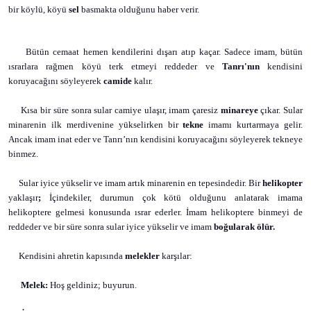
bir köylü, köyü
sel
basmakta olduğunu haber verir.
Bütün cemaat hemen kendilerini dışarı atıp kaçar. Sadece imam, bütün
ısrarlara rağmen köyü terk etmeyi reddeder ve
Tanrı'nın
kendisini
koruyacağını söyleyerek
camide
kalır.
Kısa bir süre sonra sular camiye ulaşır, imam çaresiz
minareye
çıkar. Sular
minarenin ilk merdivenine yükselirken bir
tekne
imamı kurtarmaya gelir.
Ancak imam inat eder ve Tanrı’nın kendisini koruyacağını söyleyerek tekneye
binmez.
Sular iyice yükselir ve imam artık minarenin en tepesindedir. Bir
helikopter
yaklaşır
;
İçindekiler, durumun çok kötü olduğunu anlatarak imama
helikoptere gelmesi konusunda ısrar ederler. İmam helikoptere binmeyi de
reddeder ve
bir süre sonra sular iyice yükselir ve imam
boğularak ölür.
Kendisini ahretin kapısında
melekler
karşılar:
Melek:
Hoş geldiniz; buyurun.