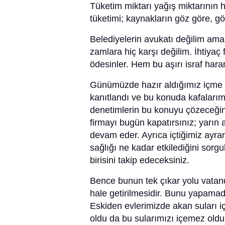
Tüketim miktarı yağış miktarının 
tüketimi; kaynakların göz göre, g
Belediyelerin avukatı değilim ama 
zamlara hiç karşı değilim. İhtiyaç f
ödesinler. Hem bu aşırı israf hara
Günümüzde hazır aldığımız içme su
kanıtlandı ve bu konuda kafalarım
denetimlerin bu konuyu çözeceğin
firmayı bugün kapatırsınız; yarın 
devam eder. Ayrıca içtiğimiz ayra
sağlığı ne kadar etkilediğini sor
birisini takip edeceksiniz.
Bence bunun tek çıkar yolu vatand
hale getirilmesidir. Bunu yapamad
Eskiden evlerimizde akan suları i
oldu da bu sularımızı içemez olduk