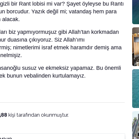
izli bir Rant lobisi mi var? Şayet öyleyse bu Rantı
nun borcudur. Yazık değil mi; vatandaş hem para
 alacak.
ları biz yapmıyormuşuz gibi Allah’tan korkmadan
r duasına çıkıyoruz. Siz Allah’ımı
vermiş; nimetlerimi israf etmek haramdır demiş ama
önelmişiz.
nsanoğlu susuz ve ekmeksiz yapamaz. Bu önemli
sek bunun vebalinden kurtulamayız.
588
kişi tarafından okunmuştur.