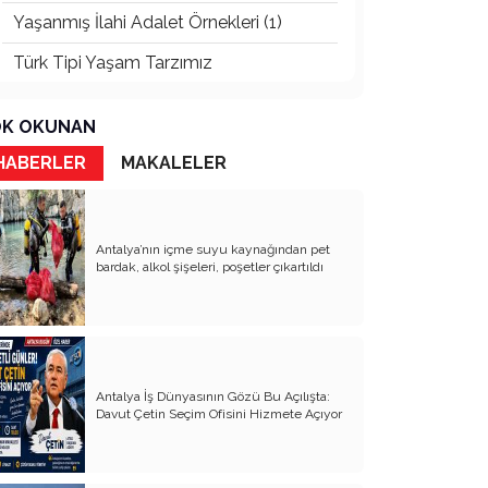
Yaşanmış İlahi Adalet Örnekleri (1)
Türk Tipi Yaşam Tarzımız
Kader Diyemezsin Sen Kendin Ettin
K OKUNAN
Katil Ağaçlar
HABERLER
MAKALELER
Keşke Herkes Sevdiği ve İyi Bildiği İşi
Yapsa
Veda Mektubum
Antalya’nın içme suyu kaynağından pet
bardak, alkol şişeleri, poşetler çıkartıldı
Avm’ler Sinek Avlıyor
Hangi Gazetecilerin Günü?
Çok Para, Çok Bela
Antalya İş Dünyasının Gözü Bu Açılışta:
Geçen Yıldan Akılda Kalanlar
Davut Çetin Seçim Ofisini Hizmete Açıyor
Yeni Yıl Duam
Çağımızın Hastalığı Madde Bağımlılığı