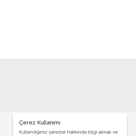
ANNEM TERZİ DİLBER
BİR MAYIS SÖZDE İŞÇİ BAYRAMI
BAKIN BİZİ NASIL TÜKETİYORLAR?
DİPLOMA VE SERMAYESİZ TEK
MESLEK DOLANDIRICILIK
İKLİM KRİZİ YASASI HAKKINDAKİ
GÖRÜŞLERİM
YAPAY ZEKA İLE !!
BAYRAM GELMİŞ NEYİME
Yardım ve Bağışlarınızda Sakata
Gelmeyin
KADININ STATÜSÜ
Çerez Kullanımı
RAMAZAN’IN OLURSA OLMAZLARI
Kullandığımız çerezler hakkında bilgi almak ve
MADDE BAĞIMLILARI İÇİN ACİLEN