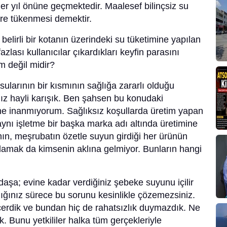
her yıl önüne geçmektedir. Maalesef bilinçsiz su
öre tükenmesi demektir.
belirli bir kotanın üzerindeki su tüketimine yapılan
azlası kullanıcılar çıkardıkları keyfin parasını
m değil midir?
larının bir kısmının sağlığa zararlı olduğu
ız hayli karışık. Ben şahsen bu konudaki
e inanmıyorum. Sağlıksız koşullarda üretim yapan
aynı işletme bir başka marka adı altında üretimine
nın, meşrubatın özetle suyun girdiği her ürünün
gulamak da kimsenin aklına gelmiyor. Bunların hangi
aşa; evine kadar verdiğiniz şebeke suyunu içilir
ığınız sürece bu sorunu kesinlikle çözemezsiniz.
çerdik ve bundan hiç de rahatsızlık duymazdık. Ne
. Bunu yetkililer halka tüm gerçekleriyle