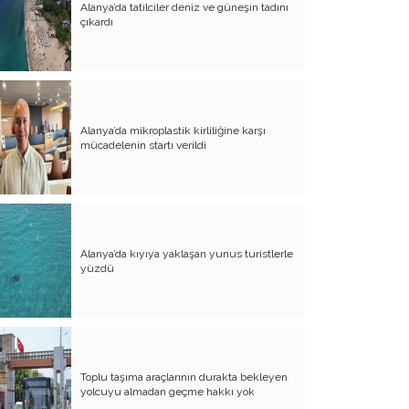
Alanya’da tatilciler deniz ve güneşin tadını
Evliliğin Anatomisi
çıkardı
Diyanet İşleri Hallet Şu İşleri
Mezarcı Hikmet’in Yürek Burkan Hayat
Hikayesi
Alanya’da mikroplastik kirliliğine karşı
Neşet Ertaş’ın Anısına
mücadelenin startı verildi
Canım Yurdum İnsanları - 1
Bu Yazım Sözde Değil Özde
Müslüman Olan Ülkeler İçindir!!
Aileme Duyduğum Özlem
Alanya’da kıyıya yaklaşan yunus turistlerle
yüzdü
Kırtasiye Vurgunu
Dijital Çağın Çocukları
Sıcak, Sıcak Çok Sıcak !!
Toplu taşıma araçlarının durakta bekleyen
FİKRET OTYAM’IN ANISINA
yolcuyu almadan geçme hakkı yok