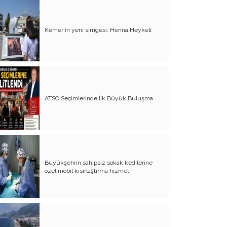
Yürek Burkan İsyanlarım
Kemer’in yeni simgesi: Henna Heykeli
Organ Nakli ve Bağışı Hakkında
Görüşlerim
Suyumuz Isınıyor Haberiniz Olsun!!
Sözde Kadın Hakları Günü
ATSO Seçimlerinde İlk Büyük Buluşma
Engellilerimize Engel Olmayalım
Öğretmenler Günü ve Eğitim
Sistemimiz
Kreşten Üniversiteye Tavsiyelerim
Büyükşehrin sahipsiz sokak kedilerine
Binalar ve Zinalar
özel mobil kısırlaştırma hizmeti
Altın Takı Mağdurları
Protokol
Modifiye Kadınlar