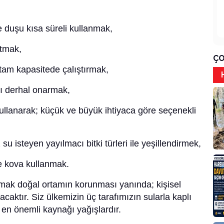
 duşu kısa süreli kullanmak,
utmak,
ÇO
tam kapasitede çalıştırmak,
ı derhal onarmak,
kullanarak; küçük ve büyük ihtiyaca göre seçenekli
u isteyen yayılmacı bitki türleri ile yeşillendirmek,
e kova kullanmak.
nmak doğal ortamın korunması yanında; kişisel
caktır. Siz ülkemizin üç tarafımızın sularla kaplı
ın en önemli kaynağı yağışlardır.