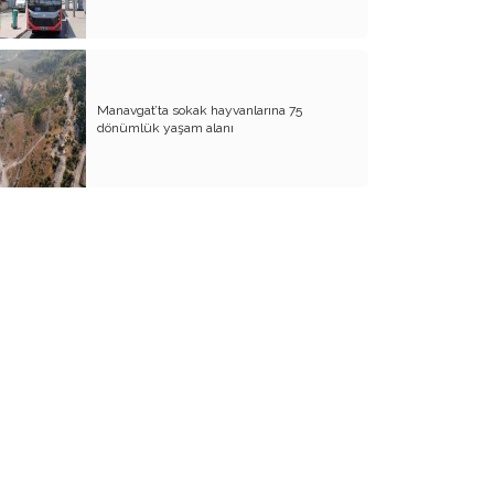
BİZDE KAÇ ROWAN VAR ACABA?
SANA NE!!
KADIN CİNAYETLERİNE FARKLI BİR
Manavgat’ta sokak hayvanlarına 75
BAKIŞ
dönümlük yaşam alanı
SUYUMUZ ISINIYOR
ARKANA MUKAYYET OLACAKSIN
AKRABANIZ DAHİ OLSA ŞU TİP
İNSANLARIN NE EVİNE GİDİN, NE DE
EVİNİZE ALIN
RENKLİ KÖY
PAPA PAPA’YI SORGULAR MI?
GÜNÜMÜZ KAHPE SAVAŞLARI
ADI KURBAN BAYRAMI
GÜVEN DUYMADIKLARIM