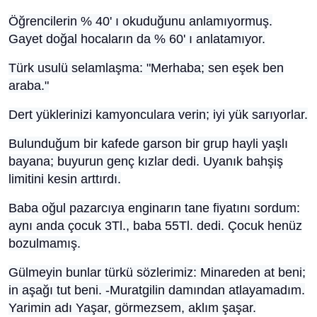
Öğrencilerin % 40' ı okuduğunu anlamıyormuş.
Gayet doğal hocaların da % 60' ı anlatamıyor.
Türk usulü selamlaşma: "Merhaba; sen eşek ben
araba."
Dert yüklerinizi kamyonculara verin; iyi yük sarıyorlar.
Bulunduğum bir kafede garson bir grup hayli yaşlı
bayana; buyurun genç kızlar dedi. Uyanık bahşiş
limitini kesin arttırdı.
Baba oğul pazarcıya enginarın tane fiyatını sordum:
aynı anda çocuk 3Tl., baba 55Tl. dedi. Çocuk henüz
bozulmamış.
Gülmeyin bunlar türkü sözlerimiz: Minareden at beni;
in aşağı tut beni. -Muratgilin damından atlayamadım.
Yarimin adı Yaşar, görmezsem, aklım şaşar.