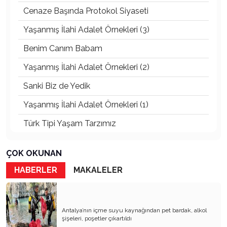
Cenaze Başında Protokol Siyaseti
Yaşanmış İlahi Adalet Örnekleri (3)
Benim Canım Babam
Yaşanmış İlahi Adalet Örnekleri (2)
Sanki Biz de Yedik
Yaşanmış İlahi Adalet Örnekleri (1)
Türk Tipi Yaşam Tarzımız
Kader Diyemezsin Sen Kendin Ettin
ÇOK OKUNAN
Katil Ağaçlar
HABERLER
MAKALELER
Keşke Herkes Sevdiği ve İyi Bildiği İşi Yapsa
Veda Mektubum
Antalya’nın içme suyu kaynağından pet bardak, alkol
Avm’ler Sinek Avlıyor
şişeleri, poşetler çıkartıldı