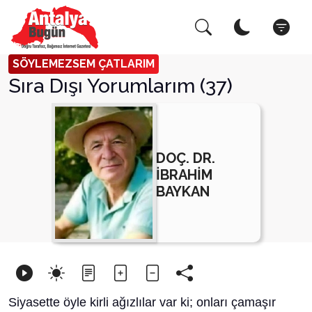
Arama Yap!
Kapat
SÖYLEMEZSEM ÇATLARIM
Sıra Dışı Yorumlarım (37)
DOÇ. DR.
İBRAHİM
BAYKAN
Siyasette öyle kirli ağızlılar var ki; onları çamaşır