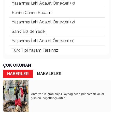
Yaşanmış İlahi Adalet Örnekleri (3)
Benim Canım Babam
Yaşanmış İlahi Adalet Örnekleri (2)
Sanki Biz de Yedik
Yaşanmış İlahi Adalet Örnekleri (1)
Türk Tipi Yaşam Tarzımız
Kader Diyemezsin Sen Kendin Ettin
ÇOK OKUNAN
Katil Ağaçlar
HABERLER
MAKALELER
Keşke Herkes Sevdiği ve İyi Bildiği İşi Yapsa
Veda Mektubum
Antalya’nın içme suyu kaynağından pet bardak, alkol
Avm’ler Sinek Avlıyor
şişeleri, poşetler çıkartıldı
Hangi Gazetecilerin Günü?