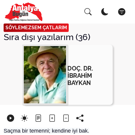
Arama Yap!
Kapat
SÖYLEMEZSEM ÇATLARIM
Sıra dışı yazılarım (36)
DOÇ. DR.
İBRAHİM
BAYKAN
Saçma bir temenni; kendine iyi bak.