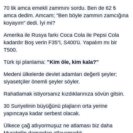
70 lik amca emekli zammını sordu. Ben de 62
₺
amca dedim. Amcam; "Ben böyle zammın zamcığına
koyayım" dedi. İyi mi?
Amerika ile Rusya farkı Coca Cola ile Pepsi Cola
kadardır Boş verin F35"i, S400'ü. Yapalım mı bir
T500.
Türk işi planlama:
"Kim öle, kim kala?"
Medeni ülkelerde devlet adamları değerli şeyler;
siyasetçiler önemli şeyler söyler.
Rahatlamak istiyorsanız kızdıklarınıza sövün gitsin.
30 Suriyelinin büyüğünü plajların orta yerine
yapıncaya kadar serbest olacak.
Ülkece çağ atlıyormuşuz ne atlaması biz daha