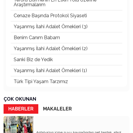
Araştırmalarım
Cenaze Başında Protokol Siyaseti
Yaşanmış İlahi Adalet Örnekleri (3)
Benim Canım Babam
Yaşanmış İlahi Adalet Örnekleri (2)
Sanki Biz de Yedik
Yaşanmış İlahi Adalet Örnekleri (1)
Türk Tipi Yaşam Tarzımız
Kader Diyemezsin Sen Kendin Ettin
ÇOK OKUNAN
Katil Ağaçlar
HABERLER
MAKALELER
Keşke Herkes Sevdiği ve İyi Bildiği İşi Yapsa
Veda Mektubum
Antalya’nın içme suyu kaynağından pet bardak, alkol