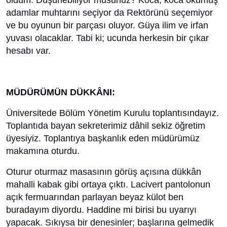
oldum. Düşünebiliyor musunuz? Koca, koca okumuş
adamlar muhtarını seçiyor da Rektörünü seçemiyor
ve bu oyunun bir parçası oluyor. Güya ilim ve irfan
yuvası olacaklar. Tabi ki; ucunda herkesin bir çıkar
hesabı var.
MÜDÜRÜMÜN DÜKKÂNI:
Üniversitede Bölüm Yönetim Kurulu toplantısındayız.
Toplantıda bayan sekreterimiz dâhil sekiz öğretim
üyesiyiz. Toplantıya başkanlık eden müdürümüz
makamına oturdu.
Oturur oturmaz masasının görüş açısına dükkân
mahalli kabak gibi ortaya çıktı. Lacivert pantolonun
açık fermuarından parlayan beyaz külot ben
buradayım diyordu. Haddine mi birisi bu uyarıyı
yapacak. Sıkıysa bir denesinler; başlarına gelmedik