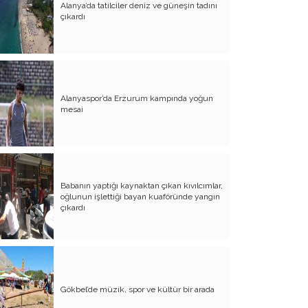
Alanya’da tatilciler deniz ve güneşin tadını
Evliliğin Anatomisi
çıkardı
Diyanet İşleri Hallet Şu İşleri
Mezarcı Hikmet’in Yürek Burkan Hayat
Hikayesi
Alanyaspor’da Erzurum kampında yoğun
Neşet Ertaş’ın Anısına
mesai
Canım Yurdum İnsanları - 1
Bu Yazım Sözde Değil Özde
Müslüman Olan Ülkeler İçindir!!
Babanın yaptığı kaynaktan çıkan kıvılcımlar,
Aileme Duyduğum Özlem
oğlunun işlettiği bayan kuaföründe yangın
çıkardı
Kırtasiye Vurgunu
Dijital Çağın Çocukları
Sıcak, Sıcak Çok Sıcak !!
Gökbel’de müzik, spor ve kültür bir arada
FİKRET OTYAM’IN ANISINA