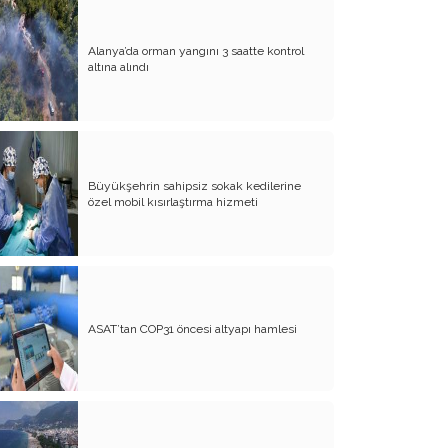
Yürek Burkan İsyanlarım
Alanya’da orman yangını 3 saatte kontrol
altına alındı
Organ Nakli ve Bağışı Hakkında
Görüşlerim
Suyumuz Isınıyor Haberiniz Olsun!!
Sözde Kadın Hakları Günü
Büyükşehrin sahipsiz sokak kedilerine
Engellilerimize Engel Olmayalım
özel mobil kısırlaştırma hizmeti
Öğretmenler Günü ve Eğitim
Sistemimiz
Kreşten Üniversiteye Tavsiyelerim
Binalar ve Zinalar
ASAT’tan COP31 öncesi altyapı hamlesi
Altın Takı Mağdurları
Protokol
Modifiye Kadınlar