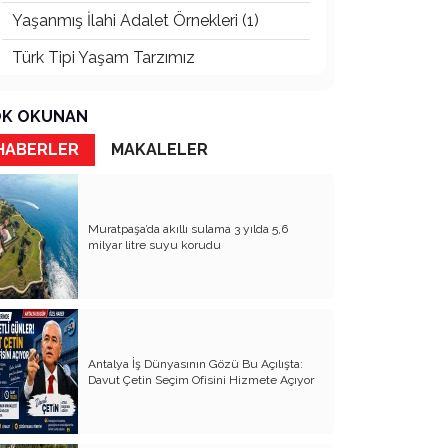
Yaşanmış İlahi Adalet Örnekleri (1)
Türk Tipi Yaşam Tarzımız
Kader Diyemezsin Sen Kendin Ettin
K OKUNAN
Katil Ağaçlar
HABERLER
MAKALELER
Keşke Herkes Sevdiği ve İyi Bildiği İşi
Yapsa
Veda Mektubum
Muratpaşa’da akıllı sulama 3 yılda 5,6
milyar litre suyu korudu
Avm’ler Sinek Avlıyor
Hangi Gazetecilerin Günü?
Çok Para, Çok Bela
Antalya İş Dünyasının Gözü Bu Açılışta:
Geçen Yıldan Akılda Kalanlar
Davut Çetin Seçim Ofisini Hizmete Açıyor
Yeni Yıl Duam
Çağımızın Hastalığı Madde Bağımlılığı