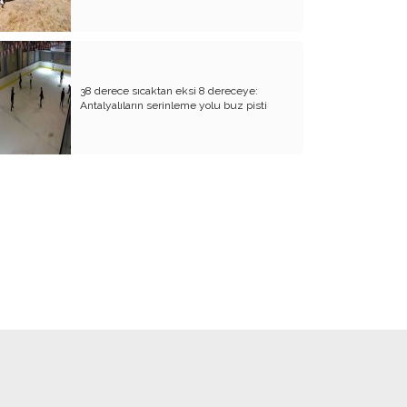
BİZDE KAÇ ROWAN VAR ACABA?
SANA NE!!
KADIN CİNAYETLERİNE FARKLI BİR
38 derece sıcaktan eksi 8 dereceye:
BAKIŞ
Antalyalıların serinleme yolu buz pisti
SUYUMUZ ISINIYOR
ARKANA MUKAYYET OLACAKSIN
AKRABANIZ DAHİ OLSA ŞU TİP
İNSANLARIN NE EVİNE GİDİN, NE DE
EVİNİZE ALIN
RENKLİ KÖY
PAPA PAPA’YI SORGULAR MI?
GÜNÜMÜZ KAHPE SAVAŞLARI
ADI KURBAN BAYRAMI
GÜVEN DUYMADIKLARIM