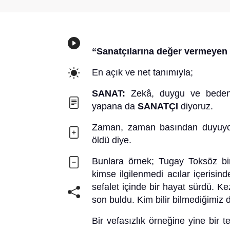
“
Sanatçılarına değer vermeyen 
En açık ve net tanımıyla;
SANAT:
Zekâ, duygu ve beden h
yapana da
SANATÇI
diyoruz.
Zaman, zaman basından duyuyoru
öldü diye.
Bunlara örnek; Tugay Toksöz bir
kimse ilgilenmedi acılar içerisi
sefalet içinde bir hayat sürdü. 
son buldu. Kim bilir bilmediğimiz d
Bir vefasızlık örneğine yine bir