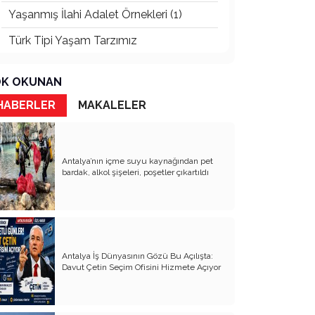
Yaşanmış İlahi Adalet Örnekleri (1)
Türk Tipi Yaşam Tarzımız
Kader Diyemezsin Sen Kendin Ettin
K OKUNAN
Katil Ağaçlar
HABERLER
MAKALELER
Keşke Herkes Sevdiği ve İyi Bildiği İşi
Yapsa
Veda Mektubum
Antalya’nın içme suyu kaynağından pet
bardak, alkol şişeleri, poşetler çıkartıldı
Avm’ler Sinek Avlıyor
Hangi Gazetecilerin Günü?
Çok Para, Çok Bela
Antalya İş Dünyasının Gözü Bu Açılışta:
Geçen Yıldan Akılda Kalanlar
Davut Çetin Seçim Ofisini Hizmete Açıyor
Yeni Yıl Duam
Çağımızın Hastalığı Madde Bağımlılığı