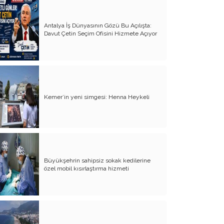
Yürek Burkan İsyanlarım
Antalya İş Dünyasının Gözü Bu Açılışta:
Davut Çetin Seçim Ofisini Hizmete Açıyor
Organ Nakli ve Bağışı Hakkında
Görüşlerim
Suyumuz Isınıyor Haberiniz Olsun!!
Sözde Kadın Hakları Günü
Kemer’in yeni simgesi: Henna Heykeli
Engellilerimize Engel Olmayalım
Öğretmenler Günü ve Eğitim
Sistemimiz
Kreşten Üniversiteye Tavsiyelerim
Büyükşehrin sahipsiz sokak kedilerine
Binalar ve Zinalar
özel mobil kısırlaştırma hizmeti
Altın Takı Mağdurları
Protokol
Modifiye Kadınlar