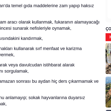
azan’da temel gıda maddelerine zam yapıp haksız
lam aracı olarak kullanmak, fukaranın alamayacağı
ı öncesi sunarak nefisleriyle oynamak,
ÇO
ısındakini kandırmak,
akları kullanarak sırf menfaat ve karizma
 vermek,
arak veya davulcudan istihbarat alarak
nı sorgulamak,
amazan sonrası bu aydan hiç ders çıkarmamak ve
nu anlamayıp; sokak hayvanlarına duyarsız
mak,