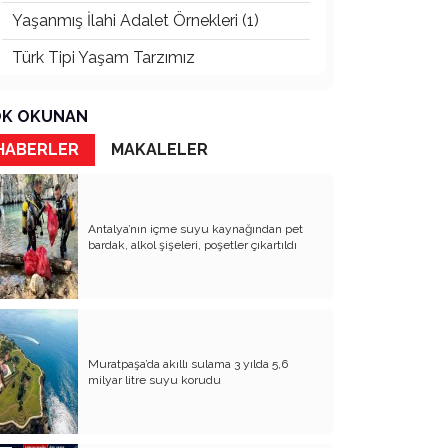
Yaşanmış İlahi Adalet Örnekleri (1)
Türk Tipi Yaşam Tarzımız
Kader Diyemezsin Sen Kendin Ettin
K OKUNAN
Katil Ağaçlar
HABERLER
MAKALELER
Keşke Herkes Sevdiği ve İyi Bildiği İşi
Yapsa
Veda Mektubum
Antalya’nın içme suyu kaynağından pet
bardak, alkol şişeleri, poşetler çıkartıldı
Avm’ler Sinek Avlıyor
Hangi Gazetecilerin Günü?
Çok Para, Çok Bela
Muratpaşa’da akıllı sulama 3 yılda 5,6
Geçen Yıldan Akılda Kalanlar
milyar litre suyu korudu
Yeni Yıl Duam
Çağımızın Hastalığı Madde Bağımlılığı