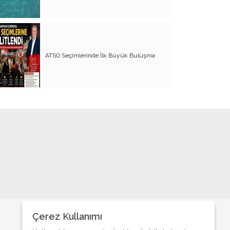
BİZDE KAÇ ROWAN VAR ACABA?
SANA NE!!
KADIN CİNAYETLERİNE FARKLI BİR
BAKIŞ
ATSO Seçimlerinde İlk Büyük Buluşma
SUYUMUZ ISINIYOR
ARKANA MUKAYYET OLACAKSIN
AKRABANIZ DAHİ OLSA ŞU TİP
İNSANLARIN NE EVİNE GİDİN, NE DE
EVİNİZE ALIN
RENKLİ KÖY
PAPA PAPA’YI SORGULAR MI?
GÜNÜMÜZ KAHPE SAVAŞLARI
ADI KURBAN BAYRAMI
Çerez Kullanımı
GÜVEN DUYMADIKLARIM