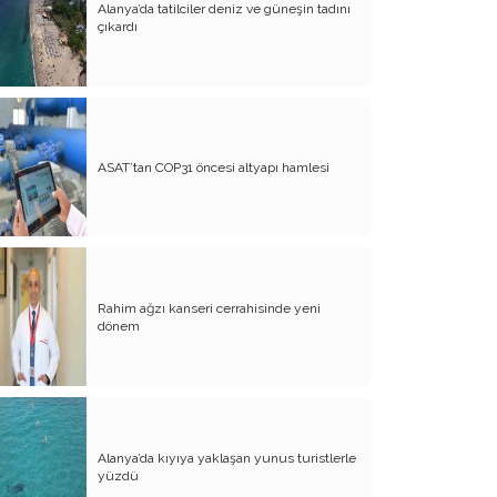
Alanya’da tatilciler deniz ve güneşin tadını
Evliliğin Anatomisi
çıkardı
Diyanet İşleri Hallet Şu İşleri
Mezarcı Hikmet’in Yürek Burkan Hayat
Hikayesi
Neşet Ertaş’ın Anısına
ASAT’tan COP31 öncesi altyapı hamlesi
Canım Yurdum İnsanları - 1
Bu Yazım Sözde Değil Özde
Müslüman Olan Ülkeler İçindir!!
Aileme Duyduğum Özlem
Rahim ağzı kanseri cerrahisinde yeni
dönem
Kırtasiye Vurgunu
Dijital Çağın Çocukları
Sıcak, Sıcak Çok Sıcak !!
Alanya’da kıyıya yaklaşan yunus turistlerle
FİKRET OTYAM’IN ANISINA
yüzdü