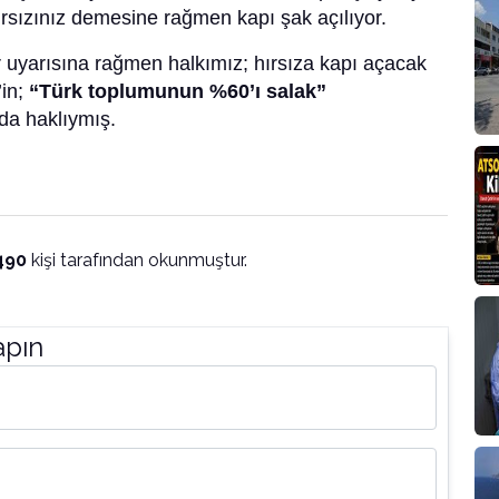
ırsızınız demesine rağmen kapı şak açılıyor.
r uyarısına rağmen halkımız; hırsıza kapı açacak
’in;
“Türk toplumunun %60’ı salak”
da haklıymış.
490
kişi tarafından okunmuştur.
apın