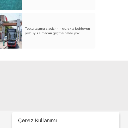
BİZDE KAÇ ROWAN VAR ACABA?
SANA NE!!
KADIN CİNAYETLERİNE FARKLI BİR
Toplu taşıma araçlarının durakta bekleyen
BAKIŞ
yolcuyu almadan geçme hakkı yok
SUYUMUZ ISINIYOR
ARKANA MUKAYYET OLACAKSIN
AKRABANIZ DAHİ OLSA ŞU TİP
İNSANLARIN NE EVİNE GİDİN, NE DE
EVİNİZE ALIN
RENKLİ KÖY
PAPA PAPA’YI SORGULAR MI?
GÜNÜMÜZ KAHPE SAVAŞLARI
ADI KURBAN BAYRAMI
Çerez Kullanımı
GÜVEN DUYMADIKLARIM