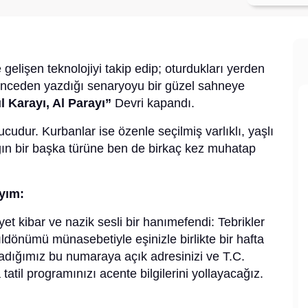
 gelişen teknolojiyi takip edip; oturdukları yerden
; önceden yazdığı senaryoyu bir güzel sahneye
l Karayı, Al Parayı”
Devri kapandı.
cudur. Kurbanlar ise özenle seçilmiş varlıklı, yaşlı
lığın bir başka türüne ben de birkaç kez muhatap
ayım:
et kibar ve nazik sesli bir hanımefendi: Tebrikler
ldönümü münasebetiyle eşinizle birlikte bir hafta
aradığımız bu numaraya açık adresinizi ve T.C.
a tatil programınızı acente bilgilerini yollayacağız.