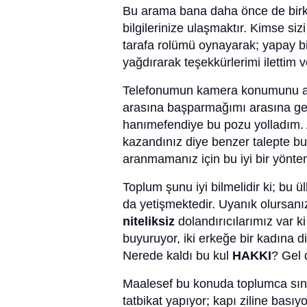
Bu arama bana daha önce de birk
bilgilerinize ulaşmaktır. Kimse si
tarafa rolümü oynayarak; yapay bir 
yağdırarak teşekkürlerimi ilettim 
Telefonumun kamera konumunu açtı
arasına başparmağımı arasına geç
hanımefendiye bu pozu yolladım. Ay
kazandınız diye benzer talepte bu
aranmamanız için bu iyi bir yönte
Toplum şunu iyi bilmelidir ki; bu 
da yetişmektedir. Uyanık olursanız
niteliksiz
dolandırıcılarımız var 
buyuruyor, iki erkeğe bir kadına d
Nerede kaldı bu kul
HAKKI
? Gel 
Maalesef bu konuda toplumca sını
tatbikat yapıyor; kapı ziline bas