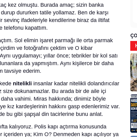
aç kez olmuştu. Burada amaç; sizin banka
zi durup dururken tatile yollamaz. Ben de karşı
sevinç ifadeleriyle kendilerine biraz da iltifat
ve telefonu kapattım.
ÇO
m. Sol elimin işaret parmağı ile orta parmak
irdim ve fotoğrafını çektim ve O kibar
nı uygulamayı; yıllar önce; tebrikler bir kol satı
lunanlara da yapmıştım. Aynı kişilerce bir daha
m tavsiye ederim.
ülkede
nitelikli
insanlar kadar nitelikli dolandırıcılar
 size dokunamazlar. Bu arada bir de aile içi
ki daha vahimi. Miras hakkında; dinimiz böyle
iye kız kardeşlerinin hakkını gasp edenlerimiz var.
de bu gibi şapşal din tacirlerine bunu anlat.
fta kalıyoruz. Polis kapı açtırma konusunda
ıyor içeriden ya; Kim O? Denmeden kapı açılıyor ya