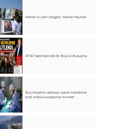
Yürek Burkan İsyanlarım
Kemer’in yeni simgesi: Henna Heykeli
Organ Nakli ve Bağışı Hakkında
Görüşlerim
Suyumuz Isınıyor Haberiniz Olsun!!
Sözde Kadın Hakları Günü
ATSO Seçimlerinde İlk Büyük Buluşma
Engellilerimize Engel Olmayalım
Öğretmenler Günü ve Eğitim
Sistemimiz
Kreşten Üniversiteye Tavsiyelerim
Büyükşehrin sahipsiz sokak kedilerine
Binalar ve Zinalar
özel mobil kısırlaştırma hizmeti
Altın Takı Mağdurları
Protokol
Modifiye Kadınlar