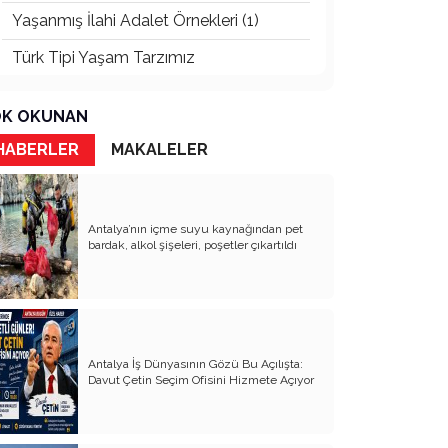
Yaşanmış İlahi Adalet Örnekleri (1)
Türk Tipi Yaşam Tarzımız
Kader Diyemezsin Sen Kendin Ettin
K OKUNAN
Katil Ağaçlar
HABERLER
MAKALELER
Keşke Herkes Sevdiği ve İyi Bildiği İşi
Yapsa
Veda Mektubum
Antalya’nın içme suyu kaynağından pet
bardak, alkol şişeleri, poşetler çıkartıldı
Avm’ler Sinek Avlıyor
Hangi Gazetecilerin Günü?
Çok Para, Çok Bela
Antalya İş Dünyasının Gözü Bu Açılışta:
Geçen Yıldan Akılda Kalanlar
Davut Çetin Seçim Ofisini Hizmete Açıyor
Yeni Yıl Duam
Çağımızın Hastalığı Madde Bağımlılığı