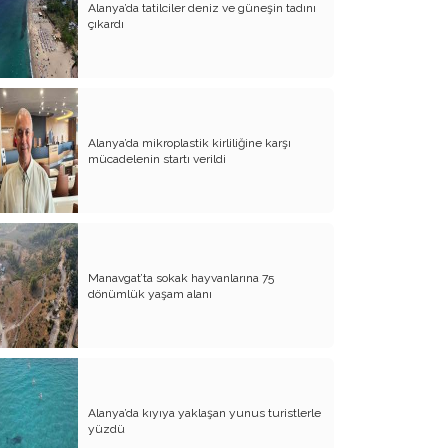
Alanya’da tatilciler deniz ve güneşin tadını
Evliliğin Anatomisi
çıkardı
Diyanet İşleri Hallet Şu İşleri
Mezarcı Hikmet’in Yürek Burkan Hayat
Hikayesi
Alanya’da mikroplastik kirliliğine karşı
Neşet Ertaş’ın Anısına
mücadelenin startı verildi
Canım Yurdum İnsanları - 1
Bu Yazım Sözde Değil Özde
Müslüman Olan Ülkeler İçindir!!
Aileme Duyduğum Özlem
Manavgat’ta sokak hayvanlarına 75
dönümlük yaşam alanı
Kırtasiye Vurgunu
Dijital Çağın Çocukları
Sıcak, Sıcak Çok Sıcak !!
Alanya’da kıyıya yaklaşan yunus turistlerle
FİKRET OTYAM’IN ANISINA
yüzdü