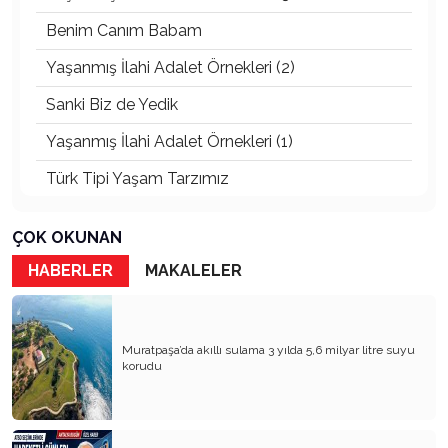
Benim Canım Babam
Yaşanmış İlahi Adalet Örnekleri (2)
Sanki Biz de Yedik
Yaşanmış İlahi Adalet Örnekleri (1)
Türk Tipi Yaşam Tarzımız
Kader Diyemezsin Sen Kendin Ettin
ÇOK OKUNAN
Katil Ağaçlar
HABERLER
MAKALELER
Keşke Herkes Sevdiği ve İyi Bildiği İşi Yapsa
Veda Mektubum
Muratpaşa’da akıllı sulama 3 yılda 5,6 milyar litre suyu
Avm’ler Sinek Avlıyor
korudu
Hangi Gazetecilerin Günü?
Çok Para, Çok Bela