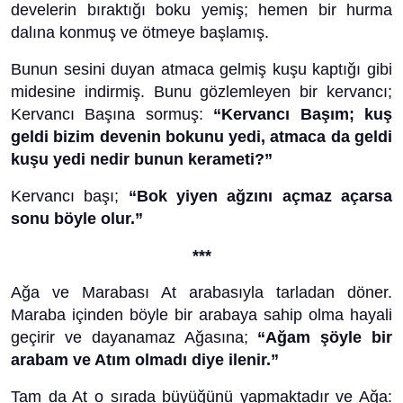
develerin bıraktığı boku yemiş; hemen bir hurma
dalına konmuş ve ötmeye başlamış.
Bunun sesini duyan atmaca gelmiş kuşu kaptığı gibi
midesine indirmiş. Bunu gözlemleyen bir kervancı;
Kervancı Başına sormuş:
“Kervancı Başım; kuş
geldi bizim devenin bokunu yedi, atmaca da geldi
kuşu yedi nedir bunun kerameti?”
Kervancı başı;
“Bok yiyen ağzını açmaz açarsa
sonu böyle olur.”
***
Ağa ve Marabası At arabasıyla tarladan döner.
Maraba içinden böyle bir arabaya sahip olma hayali
geçirir ve dayanamaz Ağasına;
“Ağam şöyle bir
arabam ve Atım olmadı diye ilenir.”
Tam da At o sırada büyüğünü yapmaktadır ve Ağa: