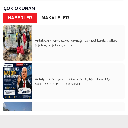
Kader Diyemezsin Sen Kendin Ettin
ÇOK OKUNAN
Katil Ağaçlar
HABERLER
MAKALELER
Keşke Herkes Sevdiği ve İyi Bildiği İşi Yapsa
Veda Mektubum
Antalya’nın içme suyu kaynağından pet bardak, alkol
Avm’ler Sinek Avlıyor
şişeleri, poşetler çıkartıldı
Hangi Gazetecilerin Günü?
Çok Para, Çok Bela
Geçen Yıldan Akılda Kalanlar
Antalya İş Dünyasının Gözü Bu Açılışta: Davut Çetin
Seçim Ofisini Hizmete Açıyor
Yeni Yıl Duam
Çağımızın Hastalığı Madde Bağımlılığı
Yürek Burkan İsyanlarım
Organ Nakli ve Bağışı Hakkında Görüşlerim
Kemer’in yeni simgesi: Henna Heykeli