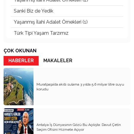
Sanki Biz de Yedik
Yaşanmış İlahi Adalet Örnekleri (1)
Türk Tipi Yaşam Tarzımız
Kader Diyemezsin Sen Kendin Ettin
ÇOK OKUNAN
Katil Ağaçlar
HABERLER
MAKALELER
Keşke Herkes Sevdiği ve İyi Bildiği İşi Yapsa
Veda Mektubum
Muratpaşa’da akıllı sulama 3 yılda 5,6 milyar litre suyu
Avm’ler Sinek Avlıyor
korudu
Hangi Gazetecilerin Günü?
Çok Para, Çok Bela
Geçen Yıldan Akılda Kalanlar
Antalya İş Dünyasının Gözü Bu Açılışta: Davut Çetin
Seçim Ofisini Hizmete Açıyor
Yeni Yıl Duam