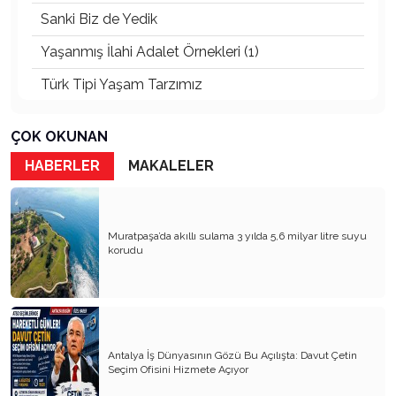
Sanki Biz de Yedik
Yaşanmış İlahi Adalet Örnekleri (1)
Türk Tipi Yaşam Tarzımız
Kader Diyemezsin Sen Kendin Ettin
ÇOK OKUNAN
Katil Ağaçlar
HABERLER
MAKALELER
Keşke Herkes Sevdiği ve İyi Bildiği İşi Yapsa
Veda Mektubum
Muratpaşa’da akıllı sulama 3 yılda 5,6 milyar litre suyu
Avm’ler Sinek Avlıyor
korudu
Hangi Gazetecilerin Günü?
Çok Para, Çok Bela
Geçen Yıldan Akılda Kalanlar
Antalya İş Dünyasının Gözü Bu Açılışta: Davut Çetin
Seçim Ofisini Hizmete Açıyor
Yeni Yıl Duam