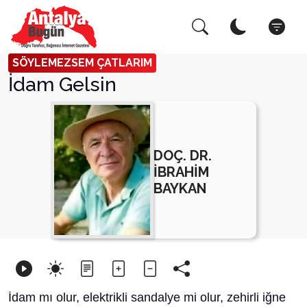
Arama Yap!
Kapat
SÖYLEMEZSEM ÇATLARIM
İdam Gelsin
DOÇ. DR.
İBRAHİM
BAYKAN
İdam mı olur, elektrikli sandalye mi olur, zehirli iğne