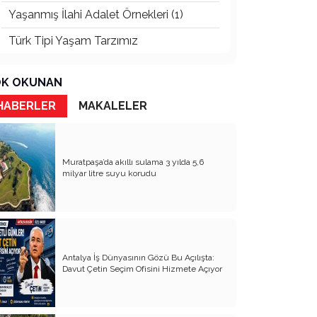
Yaşanmış İlahi Adalet Örnekleri (1)
Türk Tipi Yaşam Tarzımız
Kader Diyemezsin Sen Kendin Ettin
K OKUNAN
Katil Ağaçlar
HABERLER
MAKALELER
Keşke Herkes Sevdiği ve İyi Bildiği İşi
Yapsa
Veda Mektubum
Muratpaşa’da akıllı sulama 3 yılda 5,6
milyar litre suyu korudu
Avm’ler Sinek Avlıyor
Hangi Gazetecilerin Günü?
Çok Para, Çok Bela
Antalya İş Dünyasının Gözü Bu Açılışta:
Geçen Yıldan Akılda Kalanlar
Davut Çetin Seçim Ofisini Hizmete Açıyor
Yeni Yıl Duam
Çağımızın Hastalığı Madde Bağımlılığı