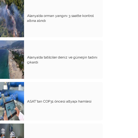
Yürek Burkan İsyanlarım
Alanya’da orman yangını 3 saatte kontrol
altına alındı
Organ Nakli ve Bağışı Hakkında
Görüşlerim
Suyumuz Isınıyor Haberiniz Olsun!!
Sözde Kadın Hakları Günü
Alanya’da tatilciler deniz ve güneşin tadını
Engellilerimize Engel Olmayalım
çıkardı
Öğretmenler Günü ve Eğitim
Sistemimiz
Kreşten Üniversiteye Tavsiyelerim
Binalar ve Zinalar
ASAT’tan COP31 öncesi altyapı hamlesi
Altın Takı Mağdurları
Protokol
Modifiye Kadınlar