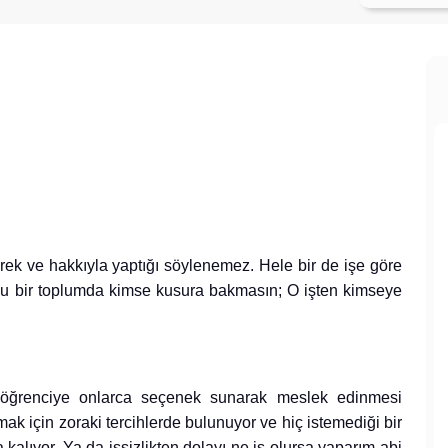
rek ve hakkıyla yaptığı söylenemez. Hele bir de işe göre
u bir toplumda kimse kusura bakmasın; O işten kimseye
r öğrenciye onlarca seçenek sunarak meslek edinmesi
mak için zoraki tercihlerde bulunuyor ve hiç istemediği bir
lıyor. Ya da işsizlikten dolayı ne iş olursa yaparım abi