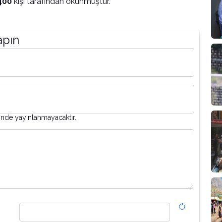
400
kişi tarafından okunmuştur.
apın
inde yayınlanmayacaktır.