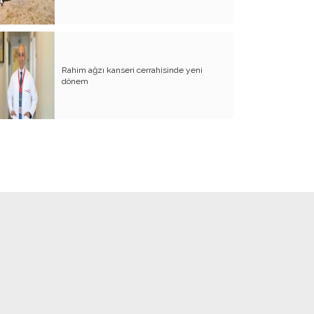
BİZDE KAÇ ROWAN VAR ACABA?
SANA NE!!
KADIN CİNAYETLERİNE FARKLI BİR
Rahim ağzı kanseri cerrahisinde yeni
BAKIŞ
dönem
SUYUMUZ ISINIYOR
ARKANA MUKAYYET OLACAKSIN
AKRABANIZ DAHİ OLSA ŞU TİP
İNSANLARIN NE EVİNE GİDİN, NE DE
EVİNİZE ALIN
RENKLİ KÖY
PAPA PAPA’YI SORGULAR MI?
GÜNÜMÜZ KAHPE SAVAŞLARI
ADI KURBAN BAYRAMI
GÜVEN DUYMADIKLARIM