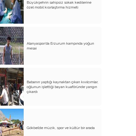
Büyükşehrin sahipsiz sokak kedilerine
Evliliğin Anatomisi
özel mobil kısırlaştırma hizmeti
Diyanet İşleri Hallet Şu İşleri
Mezarcı Hikmet’in Yürek Burkan Hayat
Hikayesi
Alanyaspor’da Erzurum kampında yoğun
Neşet Ertaş’ın Anısına
mesai
Canım Yurdum İnsanları - 1
Bu Yazım Sözde Değil Özde
Müslüman Olan Ülkeler İçindir!!
Babanın yaptığı kaynaktan çıkan kıvılcımlar,
Aileme Duyduğum Özlem
oğlunun işlettiği bayan kuaföründe yangın
çıkardı
Kırtasiye Vurgunu
Dijital Çağın Çocukları
Sıcak, Sıcak Çok Sıcak !!
Gökbel’de müzik, spor ve kültür bir arada
FİKRET OTYAM’IN ANISINA