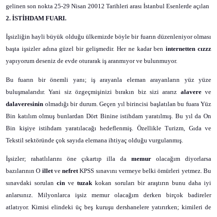
gelinen son nokta 25-29 Nisan 20012 Tarihleri arası İstanbul Esenlerde açılan
2. İSTİHDAM FUARI.
İşsizliğin hayli büyük olduğu ülkemizde böyle bir fuarın düzenleniyor olması
başta işsizler adına güzel bir gelişmedir. Her ne kadar ben
internetten cızzz
yapıyorum deseniz de evde oturarak iş aranmıyor ve bulunmuyor.
Bu fuarın bir önemli yanı; iş arayanla eleman arayanların yüz yüze
buluşmalarıdır. Yani siz özgeçmişinizi bırakın biz sizi ararız
alavere
ve
dalaveresinin
olmadığı bir durum. Geçen yıl birincisi başlatılan bu fuara Yüz
Bin katılım olmuş bunlardan Dört Binine istihdam yaratılmış. Bu yıl da On
Bin kişiye istihdam yaratılacağı hedeflenmiş. Özellikle Turizm, Gıda ve
Tekstil sektöründe çok sayıda elemana ihtiyaç olduğu vurgulanmış.
İşsizler; rahatlılarını öne çıkartıp illa da
memur
olacağım diyorlarsa
bazılarının O
illet
ve
nefret
KPSS sınavını vermeye belki ömürleri yetmez. Bu
sınavdaki sorulan
cin
ve
tuzak
kokan soruları bir araştırın bunu daha iyi
anlarsınız. Milyonlarca işsiz memur olacağım derken birçok badireler
atlatıyor. Kimisi elindeki üç beş kuruşu dershanelere yatırırken; kimileri de