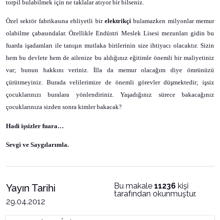
torpil bulabilmek için ne taklalar atıyor bir bilseniz.
Özel sektör fabrikasına ehliyetli bir
elektrikçi
bulamazken milyonlar memur
olabilme çabasındalar. Özellikle Endüstri Meslek Lisesi mezunları gidin bu
fuarda işadamları ile tanışın mutlaka birilerinin size ihtiyacı olacaktır. Sizin
hem bu devlete hem de ailenize bu aldığınız eğitimle önemli bir maliyetiniz
var; bunun hakkını veriniz. İlla da memur olacağım diye ömrünüzü
çürütmeyiniz. Burada velilerimize de önemli görevler düşmektedir; işsiz
çocuklarınızı buralara yönlendiriniz. Yaşadığınız sürece bakacağınız
çocuklarınıza sizden sonra kimler bakacak?
Hadi işsizler fuara…
Sevgi ve Saygılarımla.
Bu makale
11236
kişi
Yayın Tarihi
tarafından okunmuştur.
29.04.2012