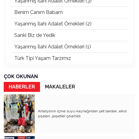
Yaşanmış İlahi Adalet Örnekleri (3)
Benim Canım Babam
Yaşanmış İlahi Adalet Örnekleri (2)
Sanki Biz de Yedik
Yaşanmış İlahi Adalet Örnekleri (1)
Türk Tipi Yaşam Tarzımız
Kader Diyemezsin Sen Kendin Ettin
ÇOK OKUNAN
Katil Ağaçlar
HABERLER
MAKALELER
Keşke Herkes Sevdiği ve İyi Bildiği İşi Yapsa
Veda Mektubum
Antalya’nın içme suyu kaynağından pet bardak, alkol
Avm’ler Sinek Avlıyor
şişeleri, poşetler çıkartıldı
Hangi Gazetecilerin Günü?
Çok Para, Çok Bela