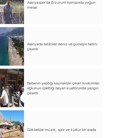
Alanyaspor’da Erzurum kampında yoğun
Evliliğin Anatomisi
mesai
Diyanet İşleri Hallet Şu İşleri
Mezarcı Hikmet’in Yürek Burkan Hayat
Hikayesi
Alanya’da tatilciler deniz ve güneşin tadını
Neşet Ertaş’ın Anısına
çıkardı
Canım Yurdum İnsanları - 1
Bu Yazım Sözde Değil Özde
Müslüman Olan Ülkeler İçindir!!
Babanın yaptığı kaynaktan çıkan kıvılcımlar,
Aileme Duyduğum Özlem
oğlunun işlettiği bayan kuaföründe yangın
çıkardı
Kırtasiye Vurgunu
Dijital Çağın Çocukları
Sıcak, Sıcak Çok Sıcak !!
Gökbel’de müzik, spor ve kültür bir arada
FİKRET OTYAM’IN ANISINA