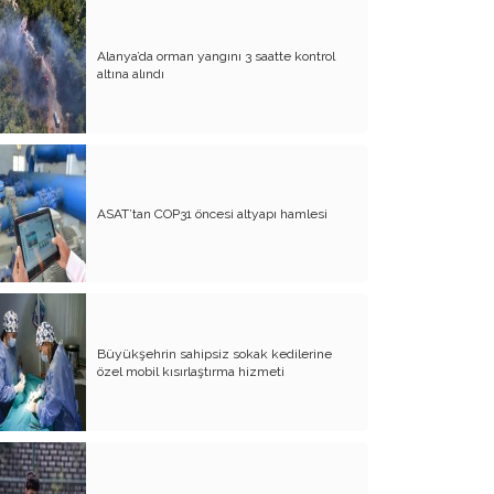
Yürek Burkan İsyanlarım
Alanya’da orman yangını 3 saatte kontrol
altına alındı
Organ Nakli ve Bağışı Hakkında
Görüşlerim
Suyumuz Isınıyor Haberiniz Olsun!!
Sözde Kadın Hakları Günü
ASAT’tan COP31 öncesi altyapı hamlesi
Engellilerimize Engel Olmayalım
Öğretmenler Günü ve Eğitim
Sistemimiz
Kreşten Üniversiteye Tavsiyelerim
Büyükşehrin sahipsiz sokak kedilerine
Binalar ve Zinalar
özel mobil kısırlaştırma hizmeti
Altın Takı Mağdurları
Protokol
Modifiye Kadınlar