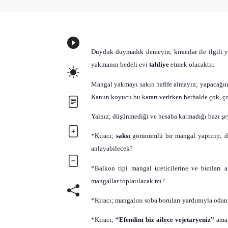
Duyduk duymadık demeyin; kiracılar ile ilgili y
yakmanın bedeli evi
tahliye
etmek olacaktır.
Mangal yakmayı sakın hafife almayın; yapacağı
Kanun koyucu bu kararı verirken herhalde çok, çok
Yalnız; düşünmediği ve hesaba katmadığı bazı şey
*Kiracı;
saksı
görünümlü bir mangal yaptırıp; 
anlayabilecek?
*Balkon tipi mangal üreticilerine ve bunları a
mangallar toplatılacak mı?
*Kiracı; mangalını soba boruları yardımıyla odan
*Kiracı;
“Efendim biz ailece vejetaryeniz”
ama 