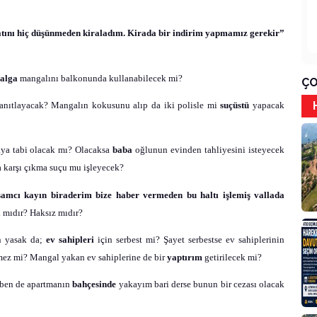
atını hiç düşünmeden kiraladım. Kirada bir
indirim yapmamız gerekir”
alga
mangalını balkonunda kullanabilecek mi?
ÇO
 kanıtlayacak? Mangalın kokusunu alıp da iki polisle mi
suçüstü
yapacak
aya tabi olacak mı? Olacaksa
baba
oğlunun evinden tahliyesini isteyecek
 karşı çıkma suçu mu işleyecek?
amcı kayın biraderim bize haber vermeden bu
haltı işlemiş vallada
 mıdır? Haksız mıdır?
n yasak da;
ev sahipleri
için serbest mi? Şayet serbestse ev sahiplerinin
kmez mi? Mangal yakan ev sahiplerine de bir
yaptırım
getirilecek mi?
ben de apartmanın
bahçesinde
yakayım bari derse bunun bir cezası olacak