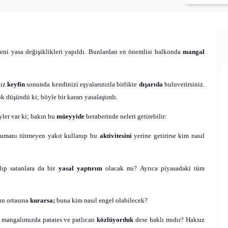
eni yasa değişiklikleri yapıldı. Bunlardan en önemlisi balkonda
mangal
nız
keyfin
sonunda kendinizi eşyalarınızla birlikte
dışarıda
buluverirsiniz.
 düşündü ki; böyle bir kararı yasalaştırdı.
ler var ki; bakın bu
müeyyide
beraberinde neleri getirebilir:
dumanı tütmeyen yakıt kullanıp bu
aktivitesini
yerine getirirse kim nasıl
lıp satanlara da bir
yasal yaptırım
olacak mı? Ayrıca piyasadaki tüm
ın ortasına
kurarsa;
buna kim nasıl engel olabilecek?
mangalımızda patates ve patlıcan
közlüyorduk
dese haklı mıdır? Haksız