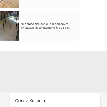
BİZDE KAÇ ROWAN VAR ACABA?
SANA NE!!
KADIN CİNAYETLERİNE FARKLI BİR
38 derece sıcaktan eksi 8 dereceye:
BAKIŞ
Antalyalıların serinleme yolu buz pisti
SUYUMUZ ISINIYOR
ARKANA MUKAYYET OLACAKSIN
AKRABANIZ DAHİ OLSA ŞU TİP
İNSANLARIN NE EVİNE GİDİN, NE DE
EVİNİZE ALIN
RENKLİ KÖY
PAPA PAPA’YI SORGULAR MI?
GÜNÜMÜZ KAHPE SAVAŞLARI
ADI KURBAN BAYRAMI
Çerez Kullanımı
GÜVEN DUYMADIKLARIM