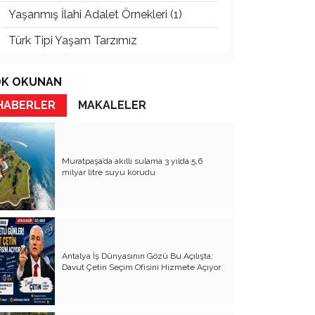
Yaşanmış İlahi Adalet Örnekleri (1)
Türk Tipi Yaşam Tarzımız
Kader Diyemezsin Sen Kendin Ettin
K OKUNAN
Katil Ağaçlar
HABERLER
MAKALELER
Keşke Herkes Sevdiği ve İyi Bildiği İşi
Yapsa
Veda Mektubum
Muratpaşa’da akıllı sulama 3 yılda 5,6
milyar litre suyu korudu
Avm’ler Sinek Avlıyor
Hangi Gazetecilerin Günü?
Çok Para, Çok Bela
Antalya İş Dünyasının Gözü Bu Açılışta:
Geçen Yıldan Akılda Kalanlar
Davut Çetin Seçim Ofisini Hizmete Açıyor
Yeni Yıl Duam
Çağımızın Hastalığı Madde Bağımlılığı