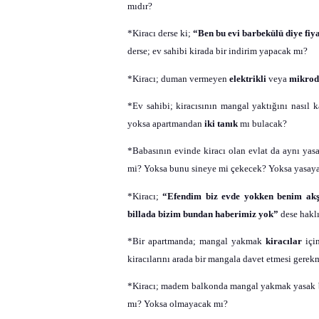
mıdır?
*Kiracı derse ki;
“Ben bu evi barbekülü diye fiy
derse; ev sahibi kirada bir indirim yapacak mı?
*Kiracı; duman vermeyen
elektrikli
veya
mikrod
*Ev sahibi; kiracısının mangal yaktığını nasıl
yoksa apartmandan
iki tanık
mı bulacak?
*Babasının evinde kiracı olan evlat da aynı yas
mi? Yoksa bunu sineye mi çekecek? Yoksa yasaya
*Kiracı;
“Efendim biz evde yokken benim akş
billada bizim bundan haberimiz yok”
dese haklı
*Bir apartmanda; mangal yakmak
kiracılar
içi
kiracılarını arada bir mangala davet etmesi gere
*Kiracı; madem balkonda mangal yakmak yasak 
mı? Yoksa olmayacak mı?