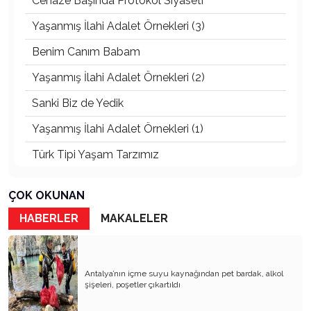
Cenaze Başında Protokol Siyaseti
Yaşanmış İlahi Adalet Örnekleri (3)
Benim Canım Babam
Yaşanmış İlahi Adalet Örnekleri (2)
Sanki Biz de Yedik
Yaşanmış İlahi Adalet Örnekleri (1)
Türk Tipi Yaşam Tarzımız
Kader Diyemezsin Sen Kendin Ettin
ÇOK OKUNAN
Katil Ağaçlar
HABERLER
MAKALELER
Keşke Herkes Sevdiği ve İyi Bildiği İşi Yapsa
Veda Mektubum
Antalya’nın içme suyu kaynağından pet bardak, alkol
Avm’ler Sinek Avlıyor
şişeleri, poşetler çıkartıldı
Hangi Gazetecilerin Günü?