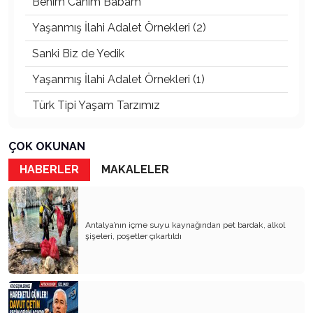
Benim Canım Babam
Yaşanmış İlahi Adalet Örnekleri (2)
Sanki Biz de Yedik
Yaşanmış İlahi Adalet Örnekleri (1)
Türk Tipi Yaşam Tarzımız
Kader Diyemezsin Sen Kendin Ettin
ÇOK OKUNAN
Katil Ağaçlar
HABERLER
MAKALELER
Keşke Herkes Sevdiği ve İyi Bildiği İşi Yapsa
Veda Mektubum
Antalya’nın içme suyu kaynağından pet bardak, alkol
Avm’ler Sinek Avlıyor
şişeleri, poşetler çıkartıldı
Hangi Gazetecilerin Günü?
Çok Para, Çok Bela
Geçen Yıldan Akılda Kalanlar