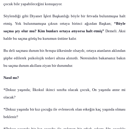
çocuk bile yapabileceğini konuşuyor.
Söylendiği gibi Diyanet İşleri Başkanlığı böyle bir fetvada bulunmuşsa halt
etmiş. Yok bulunmamışsa çıksın ortaya birinci ağızdan Başkan;
“Böyle
saçma şey olur mu? Kim bunları ortaya atıyorsa halt etmiş”
Demeli. Aksi
halde bu saçma görüş bu kurumun üstüne kalır.
Bu deli saçması durum bir Avrupa ülkesinde olsaydı; ortaya atanların aklından
şüphe edilerek psikolojik tedavi altına alınırdı. Neresinden bakarsanız bakın
bu saçma durum akıllara ziyan bir durumdur.
Nasıl mı?
*Dokuz yaşında; İlkokul ikinci sınıfta olacak çocuk, On yaşında anne mi
olacak?
*Dokuz yaşında bir kız çocuğu ile evlenecek olan erkeğin kaç yaşında olması
beklenir?
*Dokuz yaşında bir kız çocuğu ile evlenen bir erkek askere Altı çocuklu