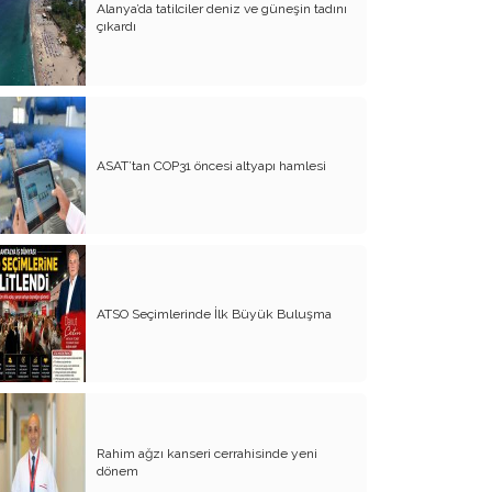
Alanya’da tatilciler deniz ve güneşin tadını
Evliliğin Anatomisi
çıkardı
Diyanet İşleri Hallet Şu İşleri
Mezarcı Hikmet’in Yürek Burkan Hayat
Hikayesi
Neşet Ertaş’ın Anısına
ASAT’tan COP31 öncesi altyapı hamlesi
Canım Yurdum İnsanları - 1
Bu Yazım Sözde Değil Özde
Müslüman Olan Ülkeler İçindir!!
Aileme Duyduğum Özlem
ATSO Seçimlerinde İlk Büyük Buluşma
Kırtasiye Vurgunu
Dijital Çağın Çocukları
Sıcak, Sıcak Çok Sıcak !!
Rahim ağzı kanseri cerrahisinde yeni
FİKRET OTYAM’IN ANISINA
dönem