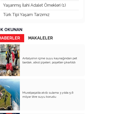
Yaşanmış İlahi Adalet Örnekleri (1)
Türk Tipi Yaşam Tarzımız
Kader Diyemezsin Sen Kendin Ettin
K OKUNAN
Katil Ağaçlar
HABERLER
MAKALELER
Keşke Herkes Sevdiği ve İyi Bildiği İşi
Yapsa
Veda Mektubum
Antalya’nın içme suyu kaynağından pet
bardak, alkol şişeleri, poşetler çıkartıldı
Avm’ler Sinek Avlıyor
Hangi Gazetecilerin Günü?
Çok Para, Çok Bela
Muratpaşa’da akıllı sulama 3 yılda 5,6
Geçen Yıldan Akılda Kalanlar
milyar litre suyu korudu
Yeni Yıl Duam
Çağımızın Hastalığı Madde Bağımlılığı