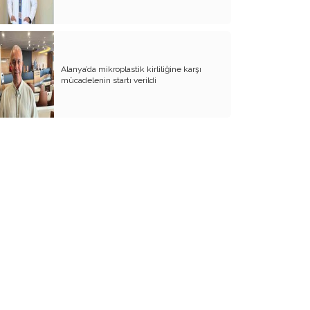
BİZDE KAÇ ROWAN VAR ACABA?
SANA NE!!
KADIN CİNAYETLERİNE FARKLI BİR
Alanya’da mikroplastik kirliliğine karşı
BAKIŞ
mücadelenin startı verildi
SUYUMUZ ISINIYOR
ARKANA MUKAYYET OLACAKSIN
AKRABANIZ DAHİ OLSA ŞU TİP
İNSANLARIN NE EVİNE GİDİN, NE DE
EVİNİZE ALIN
RENKLİ KÖY
PAPA PAPA’YI SORGULAR MI?
GÜNÜMÜZ KAHPE SAVAŞLARI
ADI KURBAN BAYRAMI
GÜVEN DUYMADIKLARIM