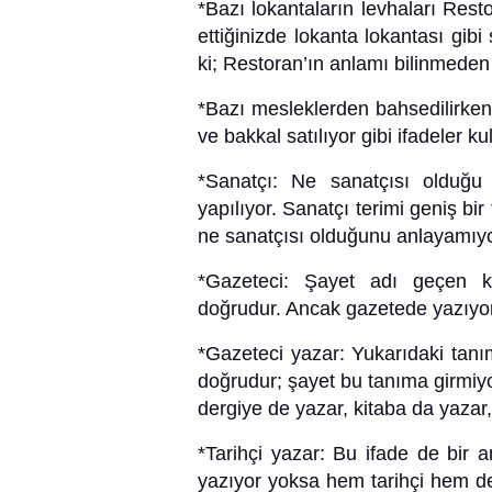
*Bazı lokantaların levhaları Rest
ettiğinizde lokanta lokantası gib
ki; Restoran’ın anlamı bilinmeden 
*Bazı mesleklerden bahsedilirken
ve bakkal satılıyor gibi ifadeler kul
*Sanatçı: Ne sanatçısı olduğu b
yapılıyor. Sanatçı terimi geniş bi
ne sanatçısı olduğunu anlayamıy
*Gazeteci: Şayet adı geçen ki
doğrudur. Ancak gazetede yazıyor
*Gazeteci yazar: Yukarıdaki tanı
doğrudur; şayet bu tanıma girmiy
dergiye de yazar, kitaba da yazar
*Tarihçi yazar: Bu ifade de bir 
yazıyor yoksa hem tarihçi hem de