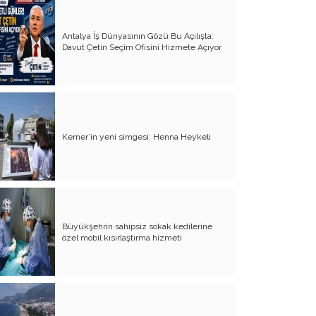
Yürek Burkan İsyanlarım
Antalya İş Dünyasının Gözü Bu Açılışta:
Davut Çetin Seçim Ofisini Hizmete Açıyor
Organ Nakli ve Bağışı Hakkında
Görüşlerim
Suyumuz Isınıyor Haberiniz Olsun!!
Sözde Kadın Hakları Günü
Kemer’in yeni simgesi: Henna Heykeli
Engellilerimize Engel Olmayalım
Öğretmenler Günü ve Eğitim
Sistemimiz
Kreşten Üniversiteye Tavsiyelerim
Büyükşehrin sahipsiz sokak kedilerine
Binalar ve Zinalar
özel mobil kısırlaştırma hizmeti
Altın Takı Mağdurları
Protokol
Modifiye Kadınlar