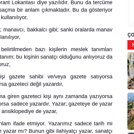
orant Lokantası diye yazılıdır. Bunu da tercüme
i saçma bir anlam çıkmaktadır. Bu da gösteriyor
kullanılıyor,
; manavcı, bakkalcı gibi; sanki oralarda manav
ÇO
lanılıyor,
elirtilmeden bazı kişilerin meslek tanımları
r tanım; bu kişinin sanatçı olduğunu anlıyoruz da
oruz,
şi gazete sahibi ve/veya gazete satıyorsa
sa gazeteci değil yazardır,
ma giren gazeteci kişi aynı zamanda yazıyorsa
orsa sadece yazardır. Yazar; gazeteye de yazar
, ansiklopediye de yazar,
anlam ifade etmiyor. Yazarımız sadece tarih mi
 yazar mı? Bunun gibi ilahiyatçı yazar, sanatçı