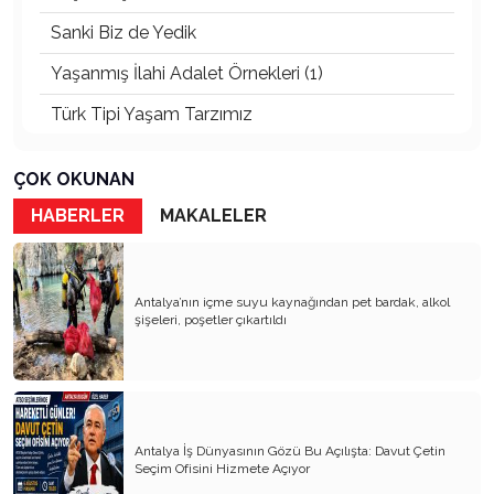
Sanki Biz de Yedik
Yaşanmış İlahi Adalet Örnekleri (1)
Türk Tipi Yaşam Tarzımız
Kader Diyemezsin Sen Kendin Ettin
ÇOK OKUNAN
Katil Ağaçlar
HABERLER
MAKALELER
Keşke Herkes Sevdiği ve İyi Bildiği İşi Yapsa
Veda Mektubum
Antalya’nın içme suyu kaynağından pet bardak, alkol
Avm’ler Sinek Avlıyor
şişeleri, poşetler çıkartıldı
Hangi Gazetecilerin Günü?
Çok Para, Çok Bela
Geçen Yıldan Akılda Kalanlar
Antalya İş Dünyasının Gözü Bu Açılışta: Davut Çetin
Seçim Ofisini Hizmete Açıyor
Yeni Yıl Duam