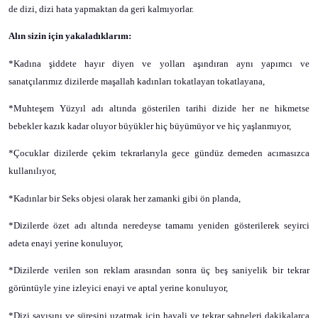
de dizi, dizi hata yapmaktan da geri kalmıyorlar.
Alın sizin için yakaladıklarım:
*Kadına şiddete hayır diyen ve yolları aşındıran aynı yapımcı ve
sanatçılarımız dizilerde maşallah kadınları tokatlayan tokatlayana,
*Muhteşem Yüzyıl adı altında gösterilen tarihi dizide her ne hikmetse
bebekler kazık kadar oluyor büyükler hiç büyümüyor ve hiç yaşlanmıyor,
*Çocuklar dizilerde çekim tekrarlarıyla gece gündüz demeden acımasızca
kullanılıyor,
*Kadınlar bir Seks objesi olarak her zamanki gibi ön planda,
*Dizilerde özet adı altında neredeyse tamamı yeniden gösterilerek seyirci
adeta enayi yerine konuluyor,
*Dizilerde verilen son reklam arasından sonra üç beş saniyelik bir tekrar
görüntüyle yine izleyici enayi ve aptal yerine konuluyor,
*Dizi sayısını ve süresini uzatmak için hayali ve tekrar sahneleri dakikalarca