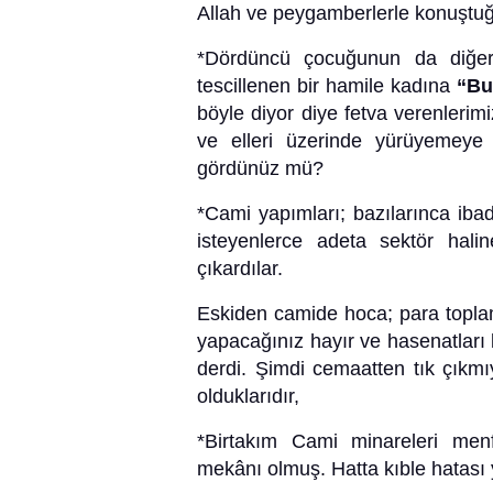
Allah ve peygamberlerle konuştuğ
*Dördüncü çocuğunun da diğerl
tescillenen bir hamile kadına
“Bu
böyle diyor diye fetva verenlerim
ve elleri üzerinde yürüyemeye ç
gördünüz mü?
*Cami yapımları; bazılarınca ib
isteyenlerce adeta sektör hali
çıkardılar.
Eskiden camide hoca; para toplam
yapacağınız hayır ve hasenatları 
derdi.
Şimdi cemaatten tık çıkmı
olduklarıdır,
*Birtakım Cami minareleri menf
mekânı olmuş. Hatta kıble hatası y