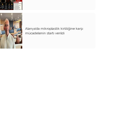
BİZDE KAÇ ROWAN VAR ACABA?
SANA NE!!
KADIN CİNAYETLERİNE FARKLI BİR
Alanya’da mikroplastik kirliliğine karşı
BAKIŞ
mücadelenin startı verildi
SUYUMUZ ISINIYOR
ARKANA MUKAYYET OLACAKSIN
AKRABANIZ DAHİ OLSA ŞU TİP
İNSANLARIN NE EVİNE GİDİN, NE DE
EVİNİZE ALIN
RENKLİ KÖY
PAPA PAPA’YI SORGULAR MI?
GÜNÜMÜZ KAHPE SAVAŞLARI
ADI KURBAN BAYRAMI
GÜVEN DUYMADIKLARIM