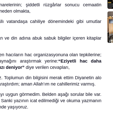
relerinin; şiddetli rüzgârlar sonucu cemaatin
 neden olmakta,
llı vatandaşa cahiliye dönemindeki gibi umutlar
an ve din adına abuk sabuk bilgiler içeren kitaplar
en hacıların hac organizasyonuna olan tepkilerine;
ynağını araştırmak yerine:
“Eziyetli hac daha
ızı deniyor”
diye verilen cevapları,
z. Toplumun din bilgisini merak ettim Diyanetin alo
 araştırdım; aman Allah’ım ne cahillerimiz varmış.
ayı uygun görmedim. Belden aşağı sorular bile var.
 Sanki yazının icat edilmediği ve okuma yazmanın
inde yaşıyoruz.