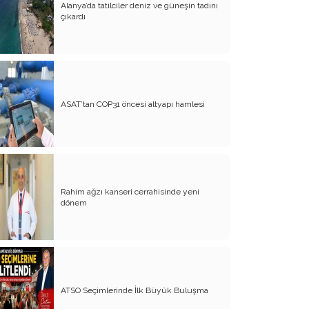
Alanya’da tatilciler deniz ve güneşin tadını
Evliliğin Anatomisi
çıkardı
Diyanet İşleri Hallet Şu İşleri
Mezarcı Hikmet’in Yürek Burkan Hayat
Hikayesi
Neşet Ertaş’ın Anısına
ASAT’tan COP31 öncesi altyapı hamlesi
Canım Yurdum İnsanları - 1
Bu Yazım Sözde Değil Özde
Müslüman Olan Ülkeler İçindir!!
Aileme Duyduğum Özlem
Rahim ağzı kanseri cerrahisinde yeni
dönem
Kırtasiye Vurgunu
Dijital Çağın Çocukları
Sıcak, Sıcak Çok Sıcak !!
ATSO Seçimlerinde İlk Büyük Buluşma
FİKRET OTYAM’IN ANISINA