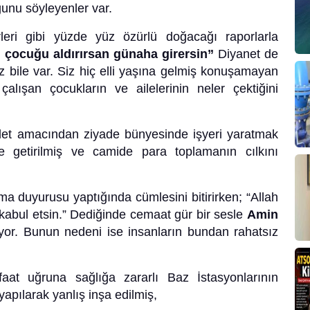
unu söyleyenler var.
eri gibi yüzde yüz özürlü doğacağı raporlarla
 çocuğu aldırırsan günaha girersin”
Diyanet
de
iz bile var. Siz hiç elli yaşına gelmiş konuşamayan
alışan çocukların ve ailelerinin neler çektiğini
adet amacından ziyade bünyesinde işyeri yaratmak
ne getirilmiş ve camide para toplamanın cılkını
a duyurusu yaptığında cümlesini bitirirken; “Allah
kabul etsin.” Dediğinde cemaat gür bir sesle
Amin
yor. Bunun nedeni ise insanların bundan rahatsız
aat uğruna sağlığa zararlı Baz İstasyonlarının
apılarak yanlış inşa edilmiş,