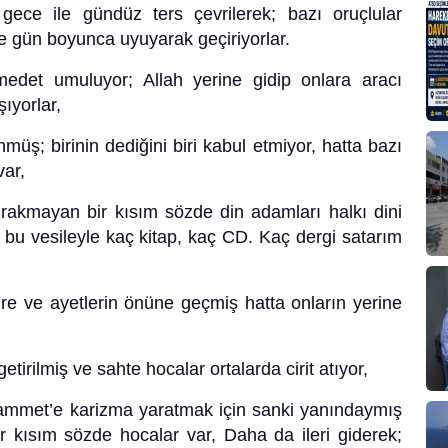
 gece ile gündüz ters çevrilerek; bazı oruçlular
e gün boyunca uyuyarak geçiriyorlar.
det umuluyor; Allah yerine gidip onlara aracı
şıyorlar,
üş; birinin dediğini biri kabul etmiyor, hatta bazı
var,
rakmayan bir kısım sözde din adamları halkı dini
bu vesileyle kaç kitap, kaç CD. Kaç dergi
satarım
ure ve ayetlerin önüne geçmiş hatta onların yerine
 getirilmiş ve sahte hocalar ortalarda cirit
atıyor,
hammet’e karizma yaratmak için sanki yanındaymış
ir kısım sözde hocalar var, Daha da ileri giderek;