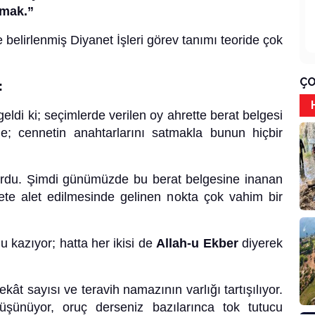
nmak.”
e belirlenmiş Diyanet İşleri görev tanımı teoride çok
ÇO
:
 geldi ki; seçimlerde verilen oy ahrette berat belgesi
e; cennetin anahtarlarını satmakla bunun hiçbir
ordu. Şimdi günümüzde bu berat belgesine inanan
ete alet edilmesinde gelinen nokta çok vahim bir
kazıyor; hatta her ikisi de
Allah-u Ekber
diyerek
 sayısı ve teravih namazının varlığı tartışılıyor.
düşünüyor, oruç derseniz bazılarınca tok tutucu