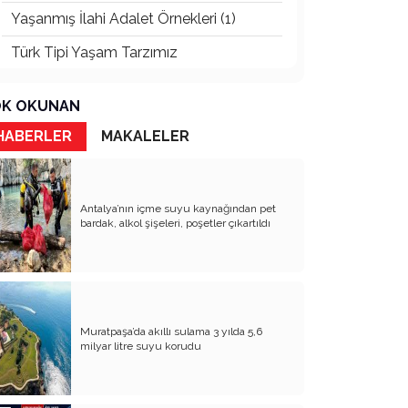
Yaşanmış İlahi Adalet Örnekleri (1)
Türk Tipi Yaşam Tarzımız
Kader Diyemezsin Sen Kendin Ettin
K OKUNAN
Katil Ağaçlar
HABERLER
MAKALELER
Keşke Herkes Sevdiği ve İyi Bildiği İşi
Yapsa
Veda Mektubum
Antalya’nın içme suyu kaynağından pet
bardak, alkol şişeleri, poşetler çıkartıldı
Avm’ler Sinek Avlıyor
Hangi Gazetecilerin Günü?
Çok Para, Çok Bela
Muratpaşa’da akıllı sulama 3 yılda 5,6
Geçen Yıldan Akılda Kalanlar
milyar litre suyu korudu
Yeni Yıl Duam
Çağımızın Hastalığı Madde Bağımlılığı