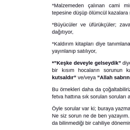
*Malzemeden çalınan cami mina
tepesine düşüp ölümcül kazalara
*Büyücüler ve üfürükçüler; zava
dağıtıyor,
*Kaldırım kitapları diye tanımlan
yayınlanıp satılıyor,
*”Keşke deveyle gelseydik”
diy
bir kısım hocaların sorunun ka
kutsaldır”
ve/veya
”Allah sabrın
Bu örnekleri daha da çoğaltabiliri
fetva hattına sık sorulan soruları
Öyle sorular var ki; buraya yazm
Ne siz sorun ne de ben yazayım.
da bilinmediği bir cahiliye dönem