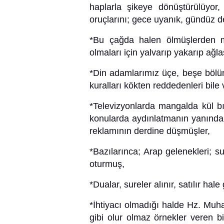
haplarla şikeye dönüştürülüyor,
oruçlarını; gece uyanık, gündüz d
*Bu çağda halen ölmüşlerden me
olmaları için yalvarıp yakarıp ağla
*Din adamlarımız üçe, beşe bölünm
kuralları kökten reddedenleri bile 
*Televizyonlarda mangalda kül bı
konularda aydınlatmanın yanında 
reklamının derdine düşmüşler,
*Bazılarınca; Arap gelenekleri; s
oturmuş,
*Dualar, sureler alınır, satılır hale
*İhtiyacı olmadığı halde Hz. Mu
gibi olur olmaz örnekler veren b