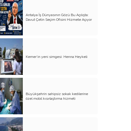
Yürek Burkan İsyanlarım
Antalya İş Dünyasının Gözü Bu Açılışta:
Davut Çetin Seçim Ofisini Hizmete Açıyor
Organ Nakli ve Bağışı Hakkında
Görüşlerim
Suyumuz Isınıyor Haberiniz Olsun!!
Sözde Kadın Hakları Günü
Kemer’in yeni simgesi: Henna Heykeli
Engellilerimize Engel Olmayalım
Öğretmenler Günü ve Eğitim
Sistemimiz
Kreşten Üniversiteye Tavsiyelerim
Büyükşehrin sahipsiz sokak kedilerine
Binalar ve Zinalar
özel mobil kısırlaştırma hizmeti
Altın Takı Mağdurları
Protokol
Modifiye Kadınlar