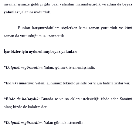
insanlar işimize geldiği gibi bazı yalanları masumlaştırdık ve adına da
beyaz
yalanlar
yalanını uydurduk.
Bunları karşımızdakilere söylerken kimi zaman yutturduk ve kimi
zaman da yutturduğumuzu zannettik.
İşte bizler için uydurulmuş beyaz yalanlar:
*Dalgındım görmedim:
Yalan; görmek istememişsindir.
*İnan ki unuttum
: Yalan; günümüz teknolojisinde bir yığın hatırlatıcılar var.
*Bizde de kalsaydık
: Burada
se
ve
sa
ekleri isteksizliği ifade eder. Samimi
olan; bizde de kalalım der.
*Dalgındım görmedim
: Yalan görmek istemedin.