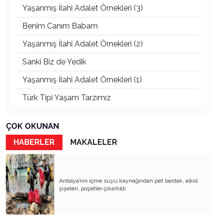
Yaşanmış İlahi Adalet Örnekleri (3)
Benim Canım Babam
Yaşanmış İlahi Adalet Örnekleri (2)
Sanki Biz de Yedik
Yaşanmış İlahi Adalet Örnekleri (1)
Türk Tipi Yaşam Tarzımız
Kader Diyemezsin Sen Kendin Ettin
ÇOK OKUNAN
Katil Ağaçlar
HABERLER
MAKALELER
Keşke Herkes Sevdiği ve İyi Bildiği İşi Yapsa
Veda Mektubum
Antalya’nın içme suyu kaynağından pet bardak, alkol
Avm’ler Sinek Avlıyor
şişeleri, poşetler çıkartıldı
Hangi Gazetecilerin Günü?