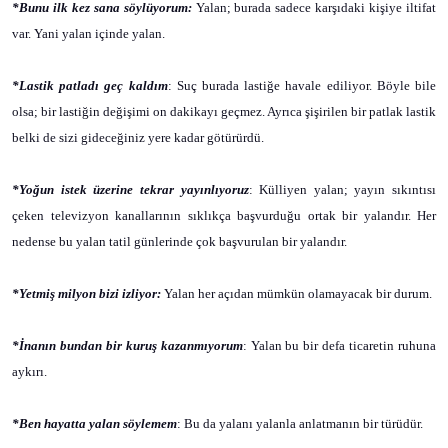
*Bunu ilk kez sana söylüyorum:
Yalan; burada sadece karşıdaki kişiye iltifat
var. Yani yalan içinde yalan.
*Lastik patladı geç kaldım
: Suç burada lastiğe havale ediliyor. Böyle bile
olsa; bir lastiğin değişimi on dakikayı geçmez. Ayrıca şişirilen bir patlak lastik
belki de sizi gideceğiniz yere kadar götürürdü.
*Yoğun istek üzerine tekrar yayınlıyoruz
: Külliyen yalan; yayın sıkıntısı
çeken televizyon kanallarının sıklıkça başvurduğu ortak bir yalandır. Her
nedense bu yalan tatil günlerinde çok başvurulan bir yalandır.
*Yetmiş milyon bizi izliyor:
Yalan her açıdan mümkün olamayacak bir durum.
*İnanın bundan bir kuruş kazanmıyorum
: Yalan bu bir defa ticaretin ruhuna
aykırı.
*Ben hayatta yalan söylemem
: Bu da yalanı yalanla anlatmanın bir türüdür.