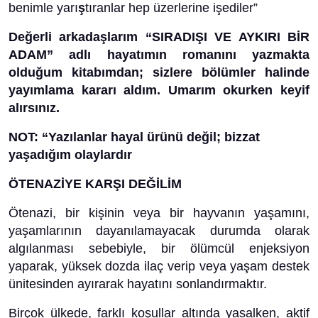
benimle yarı
ş
tıranlar hep üzerlerine işediler”
Değerli arkadaşlarım “SIRADIŞI VE AYKIRI BİR
ADAM” adlı hayatımın romanını yazmakta
olduğum kitabımdan; sizlere bölümler halinde
yayımlama kararı aldım. Umarım okurken keyif
alırsınız.
NOT: “Yazılanlar hayal ürünü değil; bizzat
yaşadığım olaylardır
ÖTENAZİYE KARŞI DEĞİLİM
Ötenazi, bir kişinin veya bir hayvanın yaşamını,
yaşamlarının dayanılamayacak durumda olarak
algılanması sebebiyle, bir ölümcül enjeksiyon
yaparak, yüksek dozda ilaç verip veya yaşam destek
ünitesinden ayırarak hayatını sonlandırmaktır.
Birçok ülkede, farklı koşullar altında yasalken, aktif