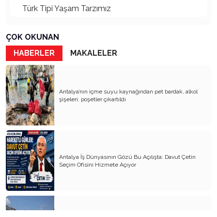
Türk Tipi Yaşam Tarzımız
Kader Diyemezsin Sen Kendin Ettin
ÇOK OKUNAN
Katil Ağaçlar
HABERLER
MAKALELER
Keşke Herkes Sevdiği ve İyi Bildiği İşi Yapsa
Veda Mektubum
Antalya’nın içme suyu kaynağından pet bardak, alkol
Avm’ler Sinek Avlıyor
şişeleri, poşetler çıkartıldı
Hangi Gazetecilerin Günü?
Çok Para, Çok Bela
Geçen Yıldan Akılda Kalanlar
Antalya İş Dünyasının Gözü Bu Açılışta: Davut Çetin
Seçim Ofisini Hizmete Açıyor
Yeni Yıl Duam
Çağımızın Hastalığı Madde Bağımlılığı
Yürek Burkan İsyanlarım