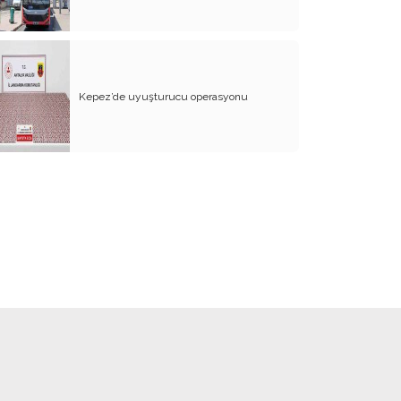
BİZDE KAÇ ROWAN VAR ACABA?
SANA NE!!
KADIN CİNAYETLERİNE FARKLI BİR
BAKIŞ
Kepez’de uyuşturucu operasyonu
SUYUMUZ ISINIYOR
ARKANA MUKAYYET OLACAKSIN
AKRABANIZ DAHİ OLSA ŞU TİP
İNSANLARIN NE EVİNE GİDİN, NE DE
EVİNİZE ALIN
RENKLİ KÖY
PAPA PAPA’YI SORGULAR MI?
GÜNÜMÜZ KAHPE SAVAŞLARI
ADI KURBAN BAYRAMI
GÜVEN DUYMADIKLARIM