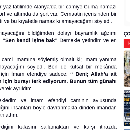
ir yaz tatilimde Alanya’da bir camiye Cuma namazı
şört ve altımda da şort var. Cemaatin içerisinden bir
 ve bu kıyafetle namaz kılamayacağımı söyledi.
lmayacağını bildiğimden dolayı bayramlık ağzımı
ÇO
:
“Sen kendi işine bak”
Demekle yetindim ve en
 cami imamına söylemiş olmalı ki; imam yanıma
mayacağını söyledi. Ben de kutsal bir mekânda
 için İmam efendiye sadece:
“ Beni; Allah’a ait
n için burayı terk ediyorum. Bunun tüm günahı
yerek ayrıldım.
ekledim ve imam efendiyi caminin avlusunda
ığını insanları böyle davranmakla dinden imandan
nlattım.
iğini kafasını sallamaktan ve karşı itirazda