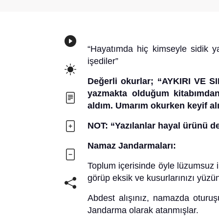
“Hayatımda hiç kimseyle sidik y
işediler”
Değerli okurlar;
“AYKIRI VE S
yazmakta olduğum kitabımdan;
aldım. Umarım okurken keyif alı
NOT: “Yazılanlar hayal ürünü değ
Namaz Jandarmaları:
Toplum içerisinde öyle lüzumsuz i
görüp eksik ve kusurlarınızı yüzü
Abdest alışınız, namazda oturuşun
Jandarma olarak atanmışlar.