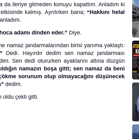
 da ileriye gitmeden konuyu kapattım. Anladım ki
etkisinde kalmış. Ayrılırken bana;
“Hakkını helal
anladım.
hoca adamı dinden eder.”
Diye.
ine namaz jandarmalarından birisi yanıma yaklaştı:
”
Dedi. Hayırdır dedim sen namaz jandarması
im. Sen dedi otururken ayaklarını altına düzgün
kıldığın namazın boşa gitti; sen namaz da beni
z çökme sorunum olup olmayacağını düşünecek
a”
dedim.
ldu çekti gitti.