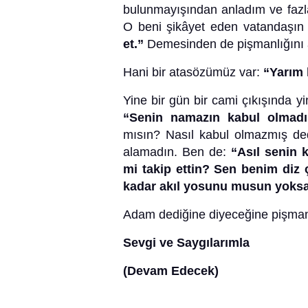
bulunmayışından anladım ve fazla
O beni şikâyet eden vatandaşın 
et.”
Demesinden de pişmanlığını 
Hani bir atasözümüz var:
“Yarım 
Yine bir gün bir cami çıkışında y
“Senin namazın kabul olmadı
mısın? Nasıl kabul olmazmış ded
alamadın. Ben de:
“Asıl senin 
mi takip ettin? Sen benim di
kadar akıl yosunu musun yoks
Adam dediğine diyeceğine pişman o
Sevgi ve Saygılarımla
(Devam Edecek)