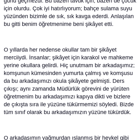
günü geçmezdi. Bu bazen tavuk için, bazen de çocuk
için olurdu. Çok iyi hatırlıyorum; bahçe sulama suyu
yüzünden bizimle de sık, sık kavga ederdi. Anlaşılan
bu gitti benim öğretmenime beni şikâyet etti.
O yıllarda her nedense okullar tam bir şikâyet
merciiydi. İnsanlar; şikâyet için karakol ve mahkeme
yerine okullara gelirdi. Hiç unutmam bir arkadaşımız;
komşunun kümesinden yumurta çalmış ve komşusu
da bu arkadaşımızı okula şikâyete gelmişti. Ders
çıkışı; aynı zamanda Müdürlük görevini de yürüten
öğretmenim bu arkadaşımızı kapıya dikti ve bizlere
de çıkışta sıra ile yüzüne tükürmemizi söyledi. Bizde
tüm sınıf olarak bu arkadaşımızın yüzüne tükürdük.
O arkadaşımın yağmurdan ıslanmış bir heykel gibi