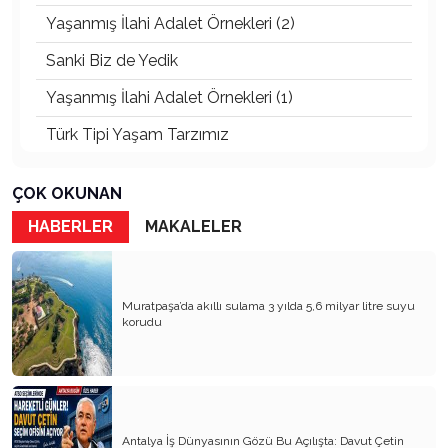
Yaşanmış İlahi Adalet Örnekleri (2)
Sanki Biz de Yedik
Yaşanmış İlahi Adalet Örnekleri (1)
Türk Tipi Yaşam Tarzımız
Kader Diyemezsin Sen Kendin Ettin
ÇOK OKUNAN
Katil Ağaçlar
HABERLER
MAKALELER
Keşke Herkes Sevdiği ve İyi Bildiği İşi Yapsa
Veda Mektubum
Muratpaşa’da akıllı sulama 3 yılda 5,6 milyar litre suyu
Avm’ler Sinek Avlıyor
korudu
Hangi Gazetecilerin Günü?
Çok Para, Çok Bela
Geçen Yıldan Akılda Kalanlar
Antalya İş Dünyasının Gözü Bu Açılışta: Davut Çetin