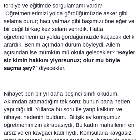
terbiye ve eğitimde sorgulamamı vardı?
Öğretmenlerimizi yolda gördüğümüzde asker gibi
selama durur; hacı yatmaz gibi başımızı öne eğer ve
bir değil birkaç kez selam verirdik. Hatta
öğretmenlerimizi yolda gördüğümüzde kaçacak delik
arardık. Benim açımdan durum böyleydi. Ailem
açısından ise mümkün mü okula gelecekler? ”
Beyler
siz
kimin hakkını yiyorsunuz; olur mu böyle
saçma şey?
” diyecekler.
Nihayet ben bir yıl daha beşinci sınıfı okudum.
Aklımdan atamadığım tek soru; bunun bana neden
yapıldığı idi. Yıllarca bu soru ile yatıp kalktım ve
nihayet nedenini buldum. Bitişik ev komşumuz
öğretmenimizin akrabasıydı, Bu kadın mahallenin en
arsız ve en kavgacı kadınıydı. Komşularla kavgasız