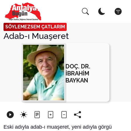
Arama Yap!
Kapat
SÖYLEMEZSEM ÇATLARIM
Adab-ı Muaşeret
DOÇ. DR.
İBRAHİM
BAYKAN
Eski adıyla adab-ı muaşeret, yeni adıyla görgü