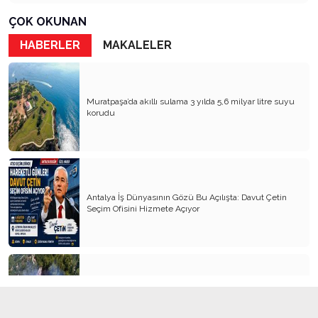
Kader Diyemezsin Sen Kendin Ettin
ÇOK OKUNAN
Katil Ağaçlar
HABERLER
MAKALELER
Keşke Herkes Sevdiği ve İyi Bildiği İşi Yapsa
Veda Mektubum
Muratpaşa’da akıllı sulama 3 yılda 5,6 milyar litre suyu
Avm’ler Sinek Avlıyor
korudu
Hangi Gazetecilerin Günü?
Çok Para, Çok Bela
Geçen Yıldan Akılda Kalanlar
Antalya İş Dünyasının Gözü Bu Açılışta: Davut Çetin
Seçim Ofisini Hizmete Açıyor
Yeni Yıl Duam
Çağımızın Hastalığı Madde Bağımlılığı
Yürek Burkan İsyanlarım
Organ Nakli ve Bağışı Hakkında Görüşlerim
Alanya’da orman yangını 3 saatte kontrol altına alındı