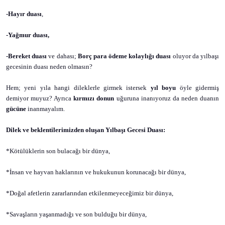
-Hayır duası
,
-Yağmur duası,
-Bereket duası
ve dahası;
Borç para ödeme kolaylığı duası
oluyor da yılbaşı
gecesinin duası neden olmasın?
Hem; yeni yıla hangi dileklerle girmek istersek
yıl boyu
öyle gidermiş
demiyor muyuz? Ayrıca
kırmızı donun
uğuruna inanıyoruz da neden duanın
gücüne
inanmayalım.
Dilek ve beklentilerimizden oluşan Yılbaşı Gecesi Duası:
*Kötülüklerin son bulacağı bir dünya,
*İnsan ve hayvan haklarının ve hukukunun korunacağı bir dünya,
*Doğal afetlerin zararlarından etkilenmeyeceğimiz bir dünya,
*Savaşların yaşanmadığı ve son bulduğu bir dünya,