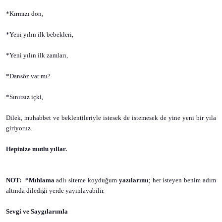
*Kırmızı don,
*Yeni yılın ilk bebekleri,
*Yeni yılın ilk zamları,
*Dansöz var mı?
*Sınırsız içki,
Dilek, muhabbet ve beklentileriyle istesek de istemesek de yine yeni bir yıla
giriyoruz.
Hepinize mutlu yıllar.
NOT:
*Mıhlama
adlı siteme koyduğum
yazılarımı
; her isteyen benim adım
altında dilediği yerde yayınlayabilir.
Sevgi ve Saygılarımla