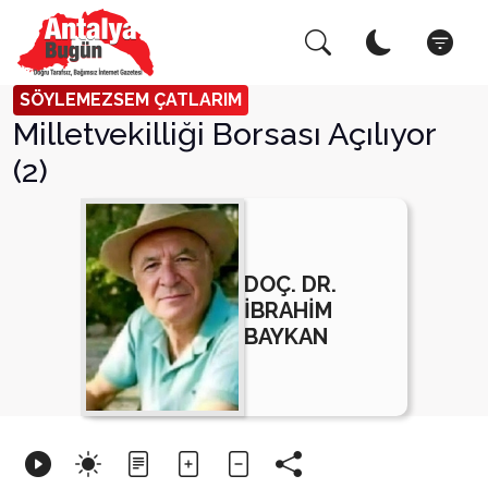
Arama Yap!
Kapat
SÖYLEMEZSEM ÇATLARIM
Milletvekilliği Borsası Açılıyor
(2)
DOÇ. DR.
İBRAHİM
BAYKAN