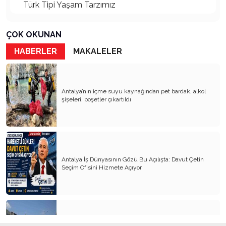
Türk Tipi Yaşam Tarzımız
Kader Diyemezsin Sen Kendin Ettin
ÇOK OKUNAN
Katil Ağaçlar
HABERLER
MAKALELER
Keşke Herkes Sevdiği ve İyi Bildiği İşi Yapsa
Veda Mektubum
Antalya’nın içme suyu kaynağından pet bardak, alkol
Avm’ler Sinek Avlıyor
şişeleri, poşetler çıkartıldı
Hangi Gazetecilerin Günü?
Çok Para, Çok Bela
Geçen Yıldan Akılda Kalanlar
Antalya İş Dünyasının Gözü Bu Açılışta: Davut Çetin
Seçim Ofisini Hizmete Açıyor
Yeni Yıl Duam
Çağımızın Hastalığı Madde Bağımlılığı
Yürek Burkan İsyanlarım