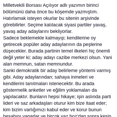
Milletvekili Borsası Açılıyor adlı yazımın birinci
bölümünü daha önce bu köşemde yazmıştım.
Hatırlamak isteyen okurlar bu sitenin arşivinde
görebilirler. Seçime katılacak siyasi partiler yavaş,
yavaş aday adaylarını bekliyorlar.
Sadece beklemekle kalmayıp; kendilerine oy
getirecek popüler aday adaylarının da peşlerine
düşecekler. Burada partinin temel ilkeleri hiç önemli
değil yeter ki; aday adayı cazibe merkezi olsun. Yani
alan memnun, satan memnundur.
Sanki demokratik bir aday belirleme yöntemi varmış
gibi. Aday adaylarından; sahaya inmeleri ve
kendilerini tanıtmaları istenecektir. Bu arada
göstermelik anketler ve eğilim yoklamaları da
yapılacaktır. Bunların hepsi hikaye; işin aslında parti
lideri ve saz arkadaşları oturur kim bize itaat eder;
kim bizim varlığımızı kabul eder ve korur bunun
hesabını yaparlar ve birçok yaz boz’dan sonra kesin