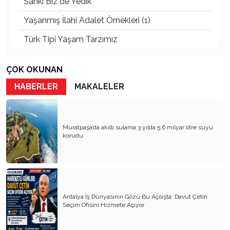
Sanki Biz de Yedik
Yaşanmış İlahi Adalet Örnekleri (1)
Türk Tipi Yaşam Tarzımız
Kader Diyemezsin Sen Kendin Ettin
ÇOK OKUNAN
Katil Ağaçlar
HABERLER
MAKALELER
Keşke Herkes Sevdiği ve İyi Bildiği İşi Yapsa
Veda Mektubum
Muratpaşa’da akıllı sulama 3 yılda 5,6 milyar litre suyu
Avm’ler Sinek Avlıyor
korudu
Hangi Gazetecilerin Günü?
Çok Para, Çok Bela
Geçen Yıldan Akılda Kalanlar
Antalya İş Dünyasının Gözü Bu Açılışta: Davut Çetin
Seçim Ofisini Hizmete Açıyor
Yeni Yıl Duam
Çağımızın Hastalığı Madde Bağımlılığı