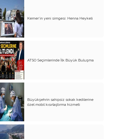
Yürek Burkan İsyanlarım
Kemer’in yeni simgesi: Henna Heykeli
Organ Nakli ve Bağışı Hakkında
Görüşlerim
Suyumuz Isınıyor Haberiniz Olsun!!
Sözde Kadın Hakları Günü
ATSO Seçimlerinde İlk Büyük Buluşma
Engellilerimize Engel Olmayalım
Öğretmenler Günü ve Eğitim
Sistemimiz
Kreşten Üniversiteye Tavsiyelerim
Büyükşehrin sahipsiz sokak kedilerine
Binalar ve Zinalar
özel mobil kısırlaştırma hizmeti
Altın Takı Mağdurları
Protokol
Modifiye Kadınlar