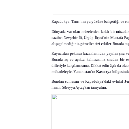
Kapadokya; Tanrı’nın yeryüzüne bahşettiği ve en do
Dünyada var olan müzelerden farklı bir müzedir
cazibe; Nevşehir İli, Ürgüp İlçesi’nin Mustafa Pa
alışagelmediğiniz görseller sizi etkiler. Burada t
Kaynatılan pekmez kazanlarından yayılan şıra ve 
Burada aç ve açıkta kalmazsınız sıradan bir ev
dilleriyle karşılanırsınız. Dikkat edin âşık da olab
mübadeleyle, Yunanistan’ın
Kastorya
bölgesind
Bundan sonrasını ve Kapadokya’daki evinizi
Je
hanım Süreyya Aytaş’tan tanıyalım.