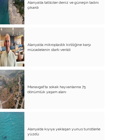
Alanya’da tatilciler deniz ve güneşin tadını
Evliliğin Anatomisi
çıkardı
Diyanet İşleri Hallet Şu İşleri
Mezarcı Hikmet’in Yürek Burkan Hayat
Hikayesi
Alanya’da mikroplastik kirliliğine karşı
Neşet Ertaş’ın Anısına
mücadelenin startı verildi
Canım Yurdum İnsanları - 1
Bu Yazım Sözde Değil Özde
Müslüman Olan Ülkeler İçindir!!
Aileme Duyduğum Özlem
Manavgat’ta sokak hayvanlarına 75
dönümlük yaşam alanı
Kırtasiye Vurgunu
Dijital Çağın Çocukları
Sıcak, Sıcak Çok Sıcak !!
Alanya’da kıyıya yaklaşan yunus turistlerle
FİKRET OTYAM’IN ANISINA
yüzdü