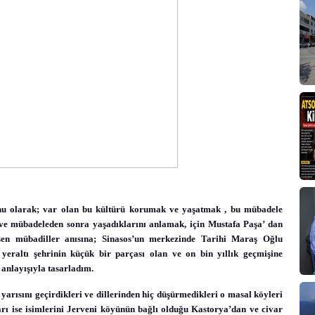
nu olarak; var olan bu kültürü korumak ve yaşatmak , bu mübadele
ve mübadeleden sonra yaşadıklarını anlamak, için Mustafa Paşa’ dan
şen mübadiller anısına; Sinasos’un merkezinde Tarihi Maraş Oğlu
eraltı şehrinin küçük bir parçası olan ve on bin yıllık geçmişine
nlayışıyla tasarladım.
yarısını geçirdikleri ve dillerinden hiç düşürmedikleri o masal köyleri
rı ise isimlerini Jerveni köyünün bağlı olduğu Kastorya’dan ve civar