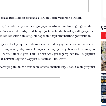
ğal güzelliklerin bir araya getirildiği eşsiz yerlerden birisidir.
. İç Anadolu’da geniş bir coğrafyaya yayılmış olan bu doğal güzellik ve
ÇO
şa Kasabası’nda varlığını daha iyi göstermektedir. Kasabaya ilk girişinizde
aşın bin bir şekle dönüştüğünü doğal anıt heykeller halinde görürüsünüz.
geleneksel şarap üreticilerin mekânlarından yayılan koku sizi mest eder.
in kapısını çaldığınızda kulağa çok hoş gelen geleneksel ve anlaşılır
ilirsiniz.Buradaki yerel halk;
Lozan Antlaşması gereğince 1924’te yapılan
eki
Jerveni
köyünde yaşayan Müslüman Türklerdir.
rveni’
yi günümüzde mübadele sonrası üçüncü kuşak torun olan girişimci