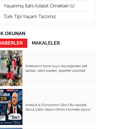
Yaşanmış İlahi Adalet Örnekleri (1)
Türk Tipi Yaşam Tarzımız
Kader Diyemezsin Sen Kendin Ettin
K OKUNAN
Katil Ağaçlar
HABERLER
MAKALELER
Keşke Herkes Sevdiği ve İyi Bildiği İşi
Yapsa
Veda Mektubum
Antalya’nın içme suyu kaynağından pet
bardak, alkol şişeleri, poşetler çıkartıldı
Avm’ler Sinek Avlıyor
Hangi Gazetecilerin Günü?
Çok Para, Çok Bela
Antalya İş Dünyasının Gözü Bu Açılışta:
Geçen Yıldan Akılda Kalanlar
Davut Çetin Seçim Ofisini Hizmete Açıyor
Yeni Yıl Duam
Çağımızın Hastalığı Madde Bağımlılığı