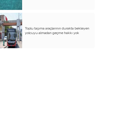
BİZDE KAÇ ROWAN VAR ACABA?
SANA NE!!
KADIN CİNAYETLERİNE FARKLI BİR
Toplu taşıma araçlarının durakta bekleyen
BAKIŞ
yolcuyu almadan geçme hakkı yok
SUYUMUZ ISINIYOR
ARKANA MUKAYYET OLACAKSIN
AKRABANIZ DAHİ OLSA ŞU TİP
İNSANLARIN NE EVİNE GİDİN, NE DE
EVİNİZE ALIN
RENKLİ KÖY
PAPA PAPA’YI SORGULAR MI?
GÜNÜMÜZ KAHPE SAVAŞLARI
ADI KURBAN BAYRAMI
GÜVEN DUYMADIKLARIM