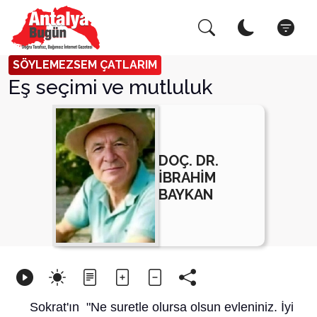
Arama Yap!
Kapat
SÖYLEMEZSEM ÇATLARIM
Eş seçimi ve mutluluk
DOÇ. DR.
İBRAHİM
BAYKAN
Sokrat'ın "Ne suretle olursa olsun evleniniz. İyi