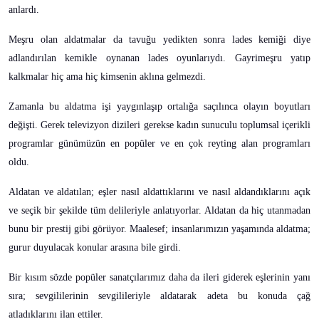
anlardı.
Meşru olan aldatmalar da tavuğu yedikten sonra lades kemiği diye
adlandırılan kemikle oynanan lades oyunlarıydı. Gayrimeşru yatıp
kalkmalar hiç ama hiç kimsenin aklına gelmezdi.
Zamanla bu aldatma işi yaygınlaşıp ortalığa saçılınca olayın boyutları
değişti. Gerek televizyon dizileri gerekse kadın sunuculu toplumsal içerikli
programlar günümüzün en popüler ve en çok reyting alan programları
oldu.
Aldatan ve aldatılan; eşler nasıl aldattıklarını ve nasıl aldandıklarını açık
ve seçik bir şekilde tüm delileriyle anlatıyorlar. Aldatan da hiç utanmadan
bunu bir prestij gibi görüyor. Maalesef; insanlarımızın yaşamında aldatma;
gurur duyulacak konular arasına bile girdi.
Bir kısım sözde popüler sanatçılarımız daha da ileri giderek eşlerinin yanı
sıra; sevgililerinin sevgilileriyle aldatarak adeta bu konuda çağ
atladıklarını ilan ettiler.