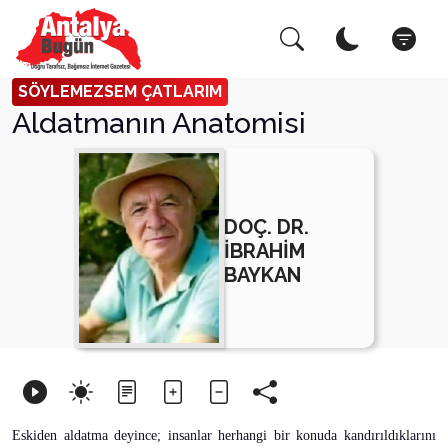
Arama Yap!
Kapat
SÖYLEMEZSEM ÇATLARIM
Aldatmanın Anatomisi
DOÇ. DR.
İBRAHİM
BAYKAN
Es
kiden aldatma deyince; insanlar herhangi bir konuda kandırıldıklarını