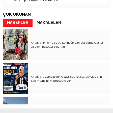
Kader Diyemezsin Sen Kendin Ettin
ÇOK OKUNAN
Katil Ağaçlar
HABERLER
MAKALELER
Keşke Herkes Sevdiği ve İyi Bildiği İşi Yapsa
Veda Mektubum
Antalya’nın içme suyu kaynağından pet bardak, alkol
Avm’ler Sinek Avlıyor
şişeleri, poşetler çıkartıldı
Hangi Gazetecilerin Günü?
Çok Para, Çok Bela
Geçen Yıldan Akılda Kalanlar
Antalya İş Dünyasının Gözü Bu Açılışta: Davut Çetin
Seçim Ofisini Hizmete Açıyor
Yeni Yıl Duam
Çağımızın Hastalığı Madde Bağımlılığı
Yürek Burkan İsyanlarım
Organ Nakli ve Bağışı Hakkında Görüşlerim
Kemer’in yeni simgesi: Henna Heykeli