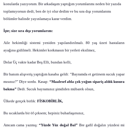
konularda yazıyorum. Bir arkadaşım yaptığım yorumlarımı neden bir yazıda
toplamıyorsun dedi; ben de iyi olur dedim ve bu sıra dışı yorumlarımı
bölümler halinde yayınlamaya karar verdim.
İşte; size sıra dışı yorumlarım:
Aile hekimliği sistemi yeniden yapılandırılmalı. 80 yaş üzeri hastaların
ayağına gidilmeli. Hekimler korkmasın bir yerleri eksilmez,
Dolar Üç vakte kadar Beş Elli, bundan kelli,
Bir hanım alışveriş yaptığım kasaba geldi: “Bayramda et getirsem sucuk yapar
mısınız?” Diye sordu. Kasap:
“Maalesef abla çok yoğun sipariş aldık kusura
bakma”
Dedi. Sucuk bayramınız şimdiden mübarek olsun,
Ülkede gerçek birlik:
FİSKOBİRLİK,
Bu sıcaklarda bir öf çeksem; hepiniz buharlaşırsınız,
Amcam cama yazmış:
“Yüzde Yüz doğal Bal”
Bre gafil doğalın yüzdesi mi