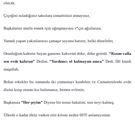
olacak,
Çiçeğini suladığınız saksılara izmaritinizi atmayınız,
Başkalarını mutlu etmek için uğraşmayınız s*çın ağızlarına,
Yamuk yapan yakınlarınızı çamaşır suyuna batırın; belki düzelirler,
Oturduğum kafenin bayan garsonu kahvemi döke, döke getirdi.
“Kızım valla
sen evde kalırsın”
Dedim.
“Yardımcı ol kalmayım amca”
Dedi. Dil kürek
maşallah,
Bekar erkekler bu zamanda iki yumurtayı kırabilen ve Cumartesilerde evde
dizini kırıp oturan kız bulursanız; hemen evlenin,
Başkasına
“Her şeyim”
Diyene bir sorun bakalım; size neyi kalmış,
Ülkede o kadar öküz varken etin kilosu neden 60Tl anlamıyorum.