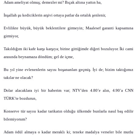
Adam ameliyat olmuş; demezler mi? Bıçak altına yattın ha,
İnşallah şu kediciklerin arşivi ortaya patlar da ortalık şenlenir,
Evlilikte büyük, büyük beklentilere girmeyin; Maalesef garanti kapsamına
girmiyor,
Takıldığım iki kafe karşı karşıya; birine gittiğimde diğeri bozuluyor. İki cami
arasında beynamaza döndüm; gel de içme,
Bu yıl yine evlenenlerin sayısı boşananları geçmiş. İyi de; bizim taktığımız
takılar ne olacak?
Dolar alacaklara iyi bir haberim var; NTV’den 4.80’e alın, 4.90’a CNN
TÜRK’te bozdurun,
Konserve tür sayısı kadar tarikatın olduğu ülkemde bunlarla nasıl baş edilir
bilemiyorum?
Adam ödül almaya o kadar meraklı ki; teneke madalya verseler bile mutlu