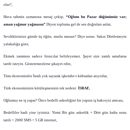
olur?,
Hava tahmin uzmanına mesaj çekip;
“Oğlum bu Pazar düğünümüz var;
aman yağmur yağmasın”
Diyen topluma gel de sen doğruları anlat,
Sevdiklerinize günde üç öğün; mutlu musun? Diye sorun. Sakın Dörtlemeyin
yalakalığa girer,
Ekmek zammını sadece fırıncılar belirleyemez. Şayet size zamlı satarlarsa
tarife isteyin. Gösteremezlerse şikayet edin,
Tüm ekonomistler İsrafı yok sayarak işkembe-i kübradan atıyorlar,
Türk ekonomisinin kötüleşmesinin tek nedeni:
İSRAF,
Oğlumuz ne iş yapar? Önce bedelli askerliğini bir yapsın iş bakceyiz amcası,
Bedelliler hadi yine iyisiniz: Yirmi Bir gün askerlik + Dört gün hafta sonu
tatili + 2000 SMS + 5 GB internet,