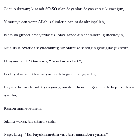
Gücü bulursam; kısa adı
SO-SO
olan Soyanları Soyan çetesi kuracağım,
Yımırtaya can veren Allah; zalimlerin canını da alır inşallah,
İslam’da güncelleme yerine siz; önce sözde din adamlarını güncelleyin,
Mühürsüz oylar da sayılacakmış; siz önünüze sandığın geldiğine şükredin,
Dünyanın en b*ktan sözü;
“Kendine iyi bak”
,
Fazla yufka yürekli olmayın; vallahi gözleme yaparlar,
Hayatta kimseyle sidik yarışına girmedim; benimle girenler de hep üzerlerine
işediler,
Kasaba minnet etmem,
Sıkıntı yoksa; bir sıkıntı vardır,
Neşet Ertaş:
“İki büyük nimetim var; biri anam, biri yârim”