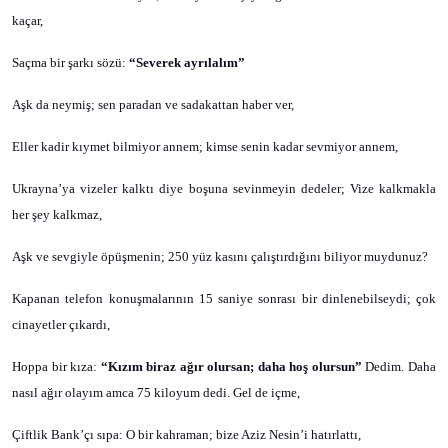
kaçar,
Saçma bir şarkı sözü:
“Severek ayrılalım”
Aşk da neymiş; sen paradan ve sadakattan haber ver,
Eller kadir kıymet bilmiyor annem; kimse senin kadar sevmiyor annem,
Ukrayna’ya vizeler kalktı diye boşuna sevinmeyin dedeler; Vize kalkmakla
her şey kalkmaz,
Aşk ve sevgiyle öpüşmenin; 250 yüz kasını çalıştırdığını biliyor muydunuz?
Kapanan telefon konuşmalarının 15 saniye sonrası bir dinlenebilseydi; çok
cinayetler çıkardı,
Hoppa bir kıza:
“Kızım biraz ağır olursan; daha hoş olursun”
Dedim. Daha
nasıl ağır olayım amca 75 kiloyum dedi. Gel de içme,
Çiftlik Bank’çı sıpa: O bir kahraman; bize Aziz Nesin’i hatırlattı,